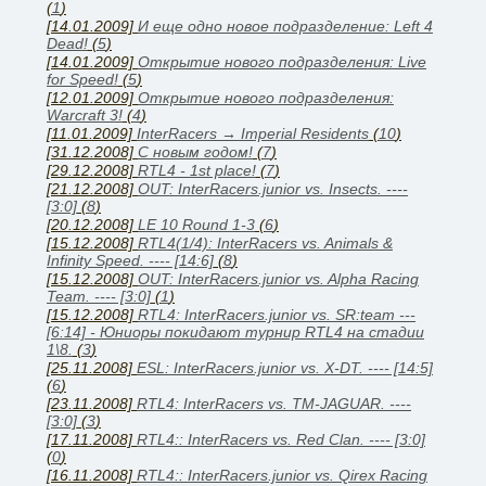
(
1
)
[14.01.2009]
И еще одно новое подразделение: Left 4
Dead!
(
5
)
[14.01.2009]
Открытие нового подразделения: Live
for Speed!
(
5
)
[12.01.2009]
Открытие нового подразделения:
Warcraft 3!
(
4
)
[11.01.2009]
InterRacers → Imperial Residents
(
10
)
[31.12.2008]
C новым годом!
(
7
)
[29.12.2008]
RTL4 - 1st place!
(
7
)
[21.12.2008]
OUT: InterRacers.junior vs. Insects. ----
[3:0]
(
8
)
[20.12.2008]
LE 10 Round 1-3
(
6
)
[15.12.2008]
RTL4(1/4): InterRacers vs. Animals &
Infinity Speed. ---- [14:6]
(
8
)
[15.12.2008]
OUT: InterRacers.junior vs. Alpha Racing
Team. ---- [3:0]
(
1
)
[15.12.2008]
RTL4: InterRacers.junior vs. SR:team ---
[6:14] - Юниоры покидают турнир RTL4 на стадии
1\8.
(
3
)
[25.11.2008]
ESL: InterRacers.junior vs. X-DT. ---- [14:5]
(
6
)
[23.11.2008]
RTL4: InterRacers vs. TM-JAGUAR. ----
[3:0]
(
3
)
[17.11.2008]
RTL4:: InterRacers vs. Red Clan. ---- [3:0]
(
0
)
[16.11.2008]
RTL4:: InterRacers.junior vs. Qirex Racing