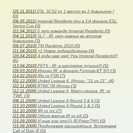
[25.11.2011]
ESL SCS2 irs 1 место во 2 дивизионе !
(
0
)
[06.05.2011]
Imperial Residents.tmu в 1\4 финала ESL:
Spring Cup
(
0
)
[21.04.2011]
5 лет команде Imperial Residents
(
0
)
[04.11.2010]
SL7 - IR: нет равных во втором
дивизионе
(
3
)
[05.07.2010]
TM Rankings 2010
(
0
)
[21.04.2010]
+1 Новое подразделение
(
4
)
[20.04.2010]
4 года нам уже! Ура Imperial Residents!!!
(
6
)
[13.04.2010]
FET5 - IR: в шестерке лучших!!!
(
5
)
[29.03.2010]
Игроки IR: в финале Formula-ET 5!!!
(
3
)
[14.02.2010]
IRs vs FSR
(
7
)
[02.12.2009]
United League 6. Итоги. "21 из 21".
(
4
)
[22.11.2009]
RTMC'09 Итоги
(
3
)
[12.11.2009]
United League 6, Матч сезона: IR: vs
TWE.
(
3
)
[08.11.2009]
United League 6 Round 3 & 4
(
3
)
[23.10.2009]
United League 6 Round 1 & 2
(
5
)
[12.10.2009]
IRj vs nrc
(
7
)
[21.09.2009]
Обзор матча IR vs eX
(
2
)
[15.09.2009]
И еще кое-что))) IR:PokerTH!!!
(
0
)
[15.09.2009]
Продолжаем расширяться. Встречаем
Call of Duty 4!
(
0
)