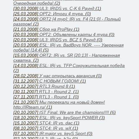
Очередная победа!
(
2
)
[30.03.2008]
UL3: IR|DS vs. C-K 6 Раунд
(
1
)
[25.03.2008]
ОРТ2: Итоги 4 тура.
(
0
)
[24.03.2008]
ORT2 [4 тур]: IRj vs. F4 [21:0] - Полный
разгром!
(
2
)
[21.03.2008]
Сбор на ProPlay
(
1
)
[20.03.2008]
ОРТ2: Объявлены карты 4 тура
(
0
)
[20.03.2008]
UL3: IR|DS vs. BCZ 5 Раунд
(
0
)
[20.03.2008]
ESL: IRj vs. BadBoys NOR. ---- Уверенная
победа! [14:4]
(
5
)
[15.03.2008]
ORT2: IRj vs. SR [20:13] - Напряженная
схватка.
(
2
)
[14.03.2008]
ESL: IRj vs. TFP Сокружительная победа
(
2
)
[28.02.2008]
У нас открылась вакансия
(
0
)
[31.12.2007]
С НОВЫМ ГОДОМ!
(
1
)
[20.12.2007]
RTL3 Round 8
(
1
)
[30.11.2007]
RTL3 - Round 2.
(
1
)
[27.11.2007]
RTL3 - Round 1.
(
0
)
[21.10.2007]
Мы переехали на новый домен!
http://IRteam.ru/
(
1
)
[20.10.2007]
IST Final: We are the champions!!!!
(
6
)
[18.10.2007]
ESL: IRj vs. keySport POWER
(
3
)
[15.10.2007]
STC4: IR vs. dac
(
1
)
[08.10.2007]
STC4: IR vs. wX
(
1
)
[07.10.2007]
IR:major vs. keyS Sport
(
0
)
[02.10.2007]
UL2: IR: vs. h2o
(
0
)