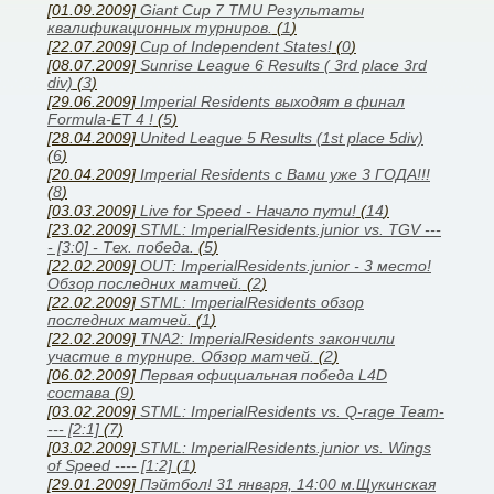
[01.09.2009]
Giant Cup 7 TMU Результаты
квалификационных турниров.
(
1
)
[22.07.2009]
Cup of Independent States!
(
0
)
[08.07.2009]
Sunrise League 6 Results ( 3rd place 3rd
div)
(
3
)
[29.06.2009]
Imperial Residents выходят в финал
Formula-ET 4 !
(
5
)
[28.04.2009]
United League 5 Results (1st place 5div)
(
6
)
[20.04.2009]
Imperial Residents с Вами уже 3 ГОДА!!!
(
8
)
[03.03.2009]
Live for Speed - Начало пути!
(
14
)
[23.02.2009]
STML: ImperialResidents.junior vs. TGV ---
- [3:0] - Тех. победа.
(
5
)
[22.02.2009]
OUT: ImperialResidents.junior - 3 место!
Обзор последних матчей.
(
2
)
[22.02.2009]
STML: ImperialResidents обзор
последних матчей.
(
1
)
[22.02.2009]
TNA2: ImperialResidents закончили
участие в турнире. Обзор матчей.
(
2
)
[06.02.2009]
Первая официальная победа L4D
состава
(
9
)
[03.02.2009]
STML: ImperialResidents vs. Q-rage Team-
--- [2:1]
(
7
)
[03.02.2009]
STML: ImperialResidents.junior vs. Wings
of Speed ---- [1:2]
(
1
)
[29.01.2009]
Пэйтбол! 31 января, 14:00 м.Щукинская