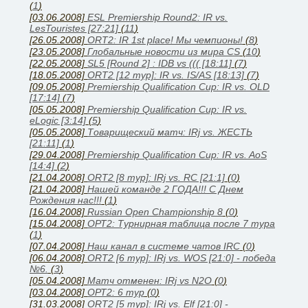
(
1
)
[03.06.2008]
ESL Premiership Round2: IR vs.
LesTouristes [27:21]
(
11
)
[26.05.2008]
ORT2: IR 1st place! Мы чемпионы!
(
8
)
[23.05.2008]
Глобальные новости из мира CS
(
10
)
[22.05.2008]
SL5 [Round 2] : IDB vs ((( [18:11]
(
7
)
[18.05.2008]
ORT2 [12 тур]: IR vs. IS/AS [18:13]
(
7
)
[09.05.2008]
Premiership Qualification Cup: IR vs. OLD
[17:14]
(
7
)
[05.05.2008]
Premiership Qualification Cup: IR vs.
eLogic [3:14]
(
5
)
[05.05.2008]
Товарищеский матч: IRj vs. ЖЕСТЬ
[21:11]
(
1
)
[29.04.2008]
Premiership Qualification Cup: IR vs. AoS
[14:4]
(
2
)
[21.04.2008]
ORT2 [8 тур]: IRj vs. RC [21:1]
(
0
)
[21.04.2008]
Нашей команде 2 ГОДА!!! С Днем
Рождения нас!!!
(
1
)
[16.04.2008]
Russian Open Championship 8
(
0
)
[15.04.2008]
ОРТ2: Турнирная таблица после 7 тура
(
1
)
[07.04.2008]
Наш канал в системе чатов IRC
(
0
)
[06.04.2008]
ORT2 [6 тур]: IRj vs. WOS [21:0] - победа
№6.
(
3
)
[05.04.2008]
Матч отменен: IRj vs N2O
(
0
)
[03.04.2008]
ОРТ2: 6 тур
(
0
)
[31.03.2008]
ORT2 [5 тур]: IRj vs. Elf [21:0] -