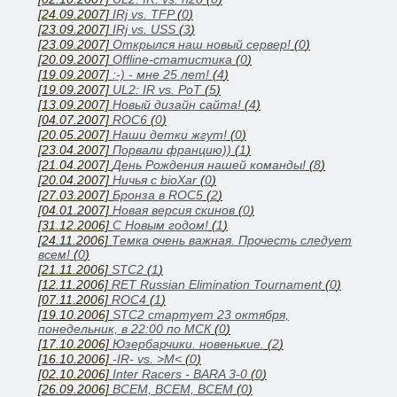
[24.09.2007]
IRj vs. TFP
(
0
)
[23.09.2007]
IRj vs. USS
(
3
)
[23.09.2007]
Открылся наш новый сервер!
(
0
)
[20.09.2007]
Offline-статистика
(
0
)
[19.09.2007]
:-) - мне 25 лет!
(
4
)
[19.09.2007]
UL2: IR vs. PoT
(
5
)
[13.09.2007]
Новый дизайн сайта!
(
4
)
[04.07.2007]
ROC6
(
0
)
[20.05.2007]
Наши детки жгут!
(
0
)
[23.04.2007]
Порвали францию))
(
1
)
[21.04.2007]
День Рождения нашей команды!
(
8
)
[20.04.2007]
Ничья с bioXar
(
0
)
[27.03.2007]
Бронза в ROC5
(
2
)
[04.01.2007]
Новая версия скинов
(
0
)
[31.12.2006]
C Новым годом!
(
1
)
[24.11.2006]
Темка очень важная. Прочесть следует
всем!
(
0
)
[21.11.2006]
STC2
(
1
)
[12.11.2006]
RET Russian Elimination Tournament
(
0
)
[07.11.2006]
ROC4
(
1
)
[19.10.2006]
STC2 стартует 23 октября,
понедельник, в 22:00 по МСК
(
0
)
[17.10.2006]
Юзербарчики. новенькие.
(
2
)
[16.10.2006]
-IR- vs. >M<
(
0
)
[02.10.2006]
Inter Racers - BARA 3-0
(
0
)
[26.09.2006]
ВСЕМ, ВСЕМ, ВСЕМ
(
0
)