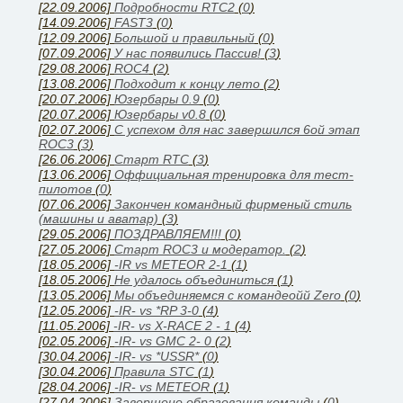
[22.09.2006]
Подробности RTC2
(
0
)
[14.09.2006]
FAST3
(
0
)
[12.09.2006]
Большой и правильный
(
0
)
[07.09.2006]
У нас появились Паcсив!
(
3
)
[29.08.2006]
ROC4
(
2
)
[13.08.2006]
Подходит к концу лето
(
2
)
[20.07.2006]
Юзербары 0.9
(
0
)
[20.07.2006]
Юзербары v0.8
(
0
)
[02.07.2006]
С успехом для нас завершился 6ой этап
ROC3
(
3
)
[26.06.2006]
Cтарт RTC
(
3
)
[13.06.2006]
Оффициальная тренировка для тест-
пилотов
(
0
)
[07.06.2006]
Закончен командный фирменый стиль
(машины и аватар)
(
3
)
[29.05.2006]
ПОЗДРАВЛЯЕМ!!!
(
0
)
[27.05.2006]
Старт ROC3 и модератор.
(
2
)
[18.05.2006]
-IR vs METEOR 2-1
(
1
)
[18.05.2006]
Не удалось объединиться
(
1
)
[13.05.2006]
Мы объединяемся с командеойй Zero
(
0
)
[12.05.2006]
-IR- vs *RP 3-0
(
4
)
[11.05.2006]
-IR- vs X-RACE 2 - 1
(
4
)
[02.05.2006]
-IR- vs GMC 2- 0
(
2
)
[30.04.2006]
-IR- vs *USSR*
(
0
)
[30.04.2006]
Правила STC
(
1
)
[28.04.2006]
-IR- vs METEOR
(
1
)
[27.04.2006]
Завершено образования команды
(
0
)