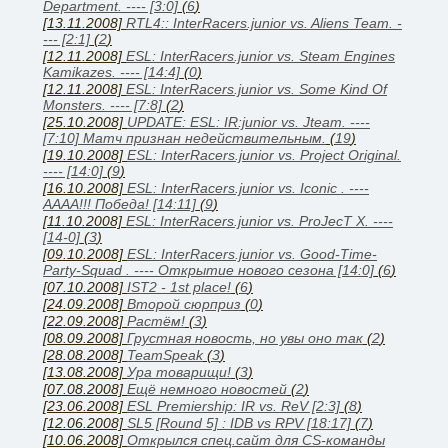
Department. ---- [3:0]
(
6
)
[13.11.2008]
RTL4:: InterRacers.junior vs. Aliens Team. -
--- [2:1]
(
2
)
[12.11.2008]
ESL: InterRacers.junior vs. Steam Engines
Kamikazes. ---- [14:4]
(
0
)
[12.11.2008]
ESL: InterRacers.junior vs. Some Kind Of
Monsters. ---- [7:8]
(
2
)
[25.10.2008]
UPDATE: ESL: IR:junior vs. Jteam. ----
[7:10] Матч признан недействительным.
(
19
)
[19.10.2008]
ESL: InterRacers.junior vs. Project Original.
---- [14:0]
(
9
)
[16.10.2008]
ESL: InterRacers.junior vs. Iconic . ----
АААА!!! Победа! [14:11]
(
9
)
[11.10.2008]
ESL: InterRacers.junior vs. ProJecT X. ----
[14-0]
(
3
)
[09.10.2008]
ESL: InterRacers.junior vs. Good-Time-
Party-Squad . ---- Открытие нового сезона [14:0]
(
6
)
[07.10.2008]
IST2 - 1st place!
(
6
)
[24.09.2008]
Второй сюрприз
(
0
)
[22.09.2008]
Растём!
(
3
)
[08.09.2008]
Грустная новость, но увы оно так
(
2
)
[28.08.2008]
TeamSpeak
(
3
)
[13.08.2008]
Ура товарищи!
(
3
)
[07.08.2008]
Ещё немного новостей
(
2
)
[23.06.2008]
ESL Premiership: IR vs. ReV [2:3]
(
8
)
[12.06.2008]
SL5 [Round 5] : IDB vs RPV [18:17]
(
7
)
[10.06.2008]
Открылся спец.сайт для CS-команды