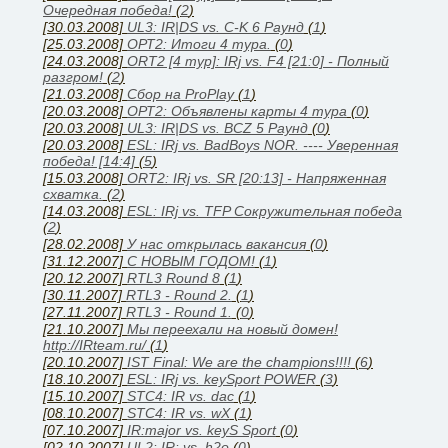
Очередная победа!
(
2
)
[30.03.2008]
UL3: IR|DS vs. C-K 6 Раунд
(
1
)
[25.03.2008]
ОРТ2: Итоги 4 тура.
(
0
)
[24.03.2008]
ORT2 [4 тур]: IRj vs. F4 [21:0] - Полный
разгром!
(
2
)
[21.03.2008]
Сбор на ProPlay
(
1
)
[20.03.2008]
ОРТ2: Объявлены карты 4 тура
(
0
)
[20.03.2008]
UL3: IR|DS vs. BCZ 5 Раунд
(
0
)
[20.03.2008]
ESL: IRj vs. BadBoys NOR. ---- Уверенная
победа! [14:4]
(
5
)
[15.03.2008]
ORT2: IRj vs. SR [20:13] - Напряженная
схватка.
(
2
)
[14.03.2008]
ESL: IRj vs. TFP Сокружительная победа
(
2
)
[28.02.2008]
У нас открылась вакансия
(
0
)
[31.12.2007]
С НОВЫМ ГОДОМ!
(
1
)
[20.12.2007]
RTL3 Round 8
(
1
)
[30.11.2007]
RTL3 - Round 2.
(
1
)
[27.11.2007]
RTL3 - Round 1.
(
0
)
[21.10.2007]
Мы переехали на новый домен!
http://IRteam.ru/
(
1
)
[20.10.2007]
IST Final: We are the champions!!!!
(
6
)
[18.10.2007]
ESL: IRj vs. keySport POWER
(
3
)
[15.10.2007]
STC4: IR vs. dac
(
1
)
[08.10.2007]
STC4: IR vs. wX
(
1
)
[07.10.2007]
IR:major vs. keyS Sport
(
0
)
[02.10.2007]
UL2: IR: vs. h2o
(
0
)