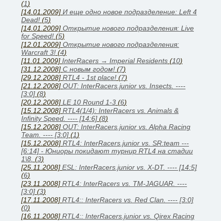
(
1
)
[14.01.2009]
И еще одно новое подразделение: Left 4
Dead!
(
5
)
[14.01.2009]
Открытие нового подразделения: Live
for Speed!
(
5
)
[12.01.2009]
Открытие нового подразделения:
Warcraft 3!
(
4
)
[11.01.2009]
InterRacers → Imperial Residents
(
10
)
[31.12.2008]
C новым годом!
(
7
)
[29.12.2008]
RTL4 - 1st place!
(
7
)
[21.12.2008]
OUT: InterRacers.junior vs. Insects. ----
[3:0]
(
8
)
[20.12.2008]
LE 10 Round 1-3
(
6
)
[15.12.2008]
RTL4(1/4): InterRacers vs. Animals &
Infinity Speed. ---- [14:6]
(
8
)
[15.12.2008]
OUT: InterRacers.junior vs. Alpha Racing
Team. ---- [3:0]
(
1
)
[15.12.2008]
RTL4: InterRacers.junior vs. SR:team ---
[6:14] - Юниоры покидают турнир RTL4 на стадии
1\8.
(
3
)
[25.11.2008]
ESL: InterRacers.junior vs. X-DT. ---- [14:5]
(
6
)
[23.11.2008]
RTL4: InterRacers vs. TM-JAGUAR. ----
[3:0]
(
3
)
[17.11.2008]
RTL4:: InterRacers vs. Red Clan. ---- [3:0]
(
0
)
[16.11.2008]
RTL4:: InterRacers.junior vs. Qirex Racing