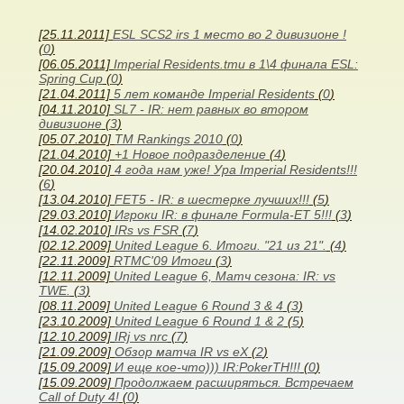
[25.11.2011]
ESL SCS2 irs 1 место во 2 дивизионе !
(
0
)
[06.05.2011]
Imperial Residents.tmu в 1\4 финала ESL:
Spring Cup
(
0
)
[21.04.2011]
5 лет команде Imperial Residents
(
0
)
[04.11.2010]
SL7 - IR: нет равных во втором
дивизионе
(
3
)
[05.07.2010]
TM Rankings 2010
(
0
)
[21.04.2010]
+1 Новое подразделение
(
4
)
[20.04.2010]
4 года нам уже! Ура Imperial Residents!!!
(
6
)
[13.04.2010]
FET5 - IR: в шестерке лучших!!!
(
5
)
[29.03.2010]
Игроки IR: в финале Formula-ET 5!!!
(
3
)
[14.02.2010]
IRs vs FSR
(
7
)
[02.12.2009]
United League 6. Итоги. "21 из 21".
(
4
)
[22.11.2009]
RTMC'09 Итоги
(
3
)
[12.11.2009]
United League 6, Матч сезона: IR: vs
TWE.
(
3
)
[08.11.2009]
United League 6 Round 3 & 4
(
3
)
[23.10.2009]
United League 6 Round 1 & 2
(
5
)
[12.10.2009]
IRj vs nrc
(
7
)
[21.09.2009]
Обзор матча IR vs eX
(
2
)
[15.09.2009]
И еще кое-что))) IR:PokerTH!!!
(
0
)
[15.09.2009]
Продолжаем расширяться. Встречаем
Call of Duty 4!
(
0
)