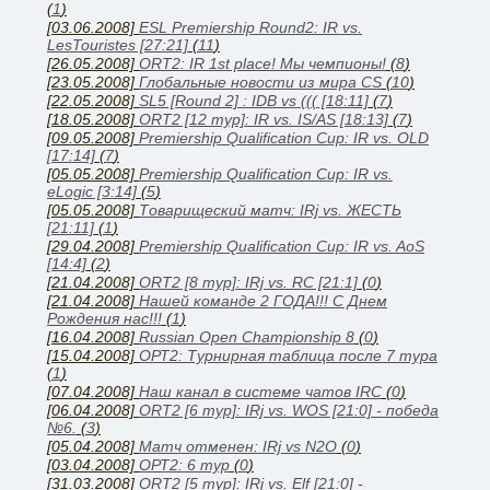
(
1
)
[03.06.2008]
ESL Premiership Round2: IR vs.
LesTouristes [27:21]
(
11
)
[26.05.2008]
ORT2: IR 1st place! Мы чемпионы!
(
8
)
[23.05.2008]
Глобальные новости из мира CS
(
10
)
[22.05.2008]
SL5 [Round 2] : IDB vs ((( [18:11]
(
7
)
[18.05.2008]
ORT2 [12 тур]: IR vs. IS/AS [18:13]
(
7
)
[09.05.2008]
Premiership Qualification Cup: IR vs. OLD
[17:14]
(
7
)
[05.05.2008]
Premiership Qualification Cup: IR vs.
eLogic [3:14]
(
5
)
[05.05.2008]
Товарищеский матч: IRj vs. ЖЕСТЬ
[21:11]
(
1
)
[29.04.2008]
Premiership Qualification Cup: IR vs. AoS
[14:4]
(
2
)
[21.04.2008]
ORT2 [8 тур]: IRj vs. RC [21:1]
(
0
)
[21.04.2008]
Нашей команде 2 ГОДА!!! С Днем
Рождения нас!!!
(
1
)
[16.04.2008]
Russian Open Championship 8
(
0
)
[15.04.2008]
ОРТ2: Турнирная таблица после 7 тура
(
1
)
[07.04.2008]
Наш канал в системе чатов IRC
(
0
)
[06.04.2008]
ORT2 [6 тур]: IRj vs. WOS [21:0] - победа
№6.
(
3
)
[05.04.2008]
Матч отменен: IRj vs N2O
(
0
)
[03.04.2008]
ОРТ2: 6 тур
(
0
)
[31.03.2008]
ORT2 [5 тур]: IRj vs. Elf [21:0] -