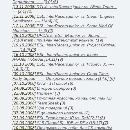
Department. ---- [3:0]
(
6
)
[13.11.2008]
RTL4:: InterRacers.junior vs. Aliens Team. -
--- [2:1]
(
2
)
[12.11.2008]
ESL: InterRacers.junior vs. Steam Engines
Kamikazes. ---- [14:4]
(
0
)
[12.11.2008]
ESL: InterRacers.junior vs. Some Kind Of
Monsters. ---- [7:8]
(
2
)
[25.10.2008]
UPDATE: ESL: IR:junior vs. Jteam. ----
[7:10] Матч признан недействительным.
(
19
)
[19.10.2008]
ESL: InterRacers.junior vs. Project Original.
---- [14:0]
(
9
)
[16.10.2008]
ESL: InterRacers.junior vs. Iconic . ----
АААА!!! Победа! [14:11]
(
9
)
[11.10.2008]
ESL: InterRacers.junior vs. ProJecT X. ----
[14-0]
(
3
)
[09.10.2008]
ESL: InterRacers.junior vs. Good-Time-
Party-Squad . ---- Открытие нового сезона [14:0]
(
6
)
[07.10.2008]
IST2 - 1st place!
(
6
)
[24.09.2008]
Второй сюрприз
(
0
)
[22.09.2008]
Растём!
(
3
)
[08.09.2008]
Грустная новость, но увы оно так
(
2
)
[28.08.2008]
TeamSpeak
(
3
)
[13.08.2008]
Ура товарищи!
(
3
)
[07.08.2008]
Ещё немного новостей
(
2
)
[23.06.2008]
ESL Premiership: IR vs. ReV [2:3]
(
8
)
[12.06.2008]
SL5 [Round 5] : IDB vs RPV [18:17]
(
7
)
[10.06.2008]
Открылся спец.сайт для CS-команды