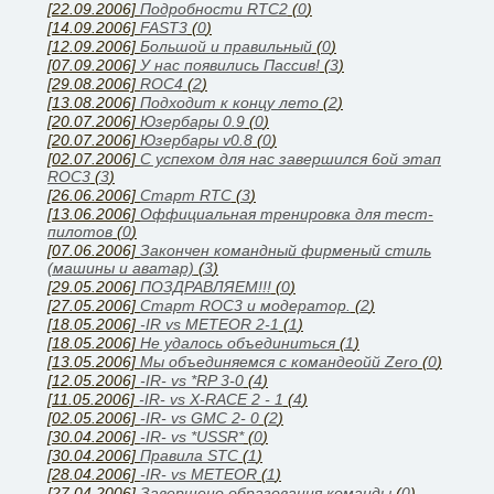
[22.09.2006]
Подробности RTC2
(
0
)
[14.09.2006]
FAST3
(
0
)
[12.09.2006]
Большой и правильный
(
0
)
[07.09.2006]
У нас появились Паcсив!
(
3
)
[29.08.2006]
ROC4
(
2
)
[13.08.2006]
Подходит к концу лето
(
2
)
[20.07.2006]
Юзербары 0.9
(
0
)
[20.07.2006]
Юзербары v0.8
(
0
)
[02.07.2006]
С успехом для нас завершился 6ой этап
ROC3
(
3
)
[26.06.2006]
Cтарт RTC
(
3
)
[13.06.2006]
Оффициальная тренировка для тест-
пилотов
(
0
)
[07.06.2006]
Закончен командный фирменый стиль
(машины и аватар)
(
3
)
[29.05.2006]
ПОЗДРАВЛЯЕМ!!!
(
0
)
[27.05.2006]
Старт ROC3 и модератор.
(
2
)
[18.05.2006]
-IR vs METEOR 2-1
(
1
)
[18.05.2006]
Не удалось объединиться
(
1
)
[13.05.2006]
Мы объединяемся с командеойй Zero
(
0
)
[12.05.2006]
-IR- vs *RP 3-0
(
4
)
[11.05.2006]
-IR- vs X-RACE 2 - 1
(
4
)
[02.05.2006]
-IR- vs GMC 2- 0
(
2
)
[30.04.2006]
-IR- vs *USSR*
(
0
)
[30.04.2006]
Правила STC
(
1
)
[28.04.2006]
-IR- vs METEOR
(
1
)
[27.04.2006]
Завершено образования команды
(
0
)