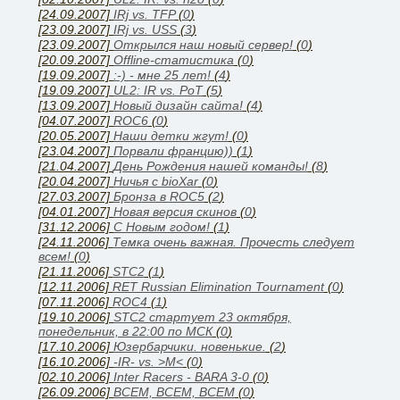
[24.09.2007]
IRj vs. TFP
(
0
)
[23.09.2007]
IRj vs. USS
(
3
)
[23.09.2007]
Открылся наш новый сервер!
(
0
)
[20.09.2007]
Offline-статистика
(
0
)
[19.09.2007]
:-) - мне 25 лет!
(
4
)
[19.09.2007]
UL2: IR vs. PoT
(
5
)
[13.09.2007]
Новый дизайн сайта!
(
4
)
[04.07.2007]
ROC6
(
0
)
[20.05.2007]
Наши детки жгут!
(
0
)
[23.04.2007]
Порвали францию))
(
1
)
[21.04.2007]
День Рождения нашей команды!
(
8
)
[20.04.2007]
Ничья с bioXar
(
0
)
[27.03.2007]
Бронза в ROC5
(
2
)
[04.01.2007]
Новая версия скинов
(
0
)
[31.12.2006]
C Новым годом!
(
1
)
[24.11.2006]
Темка очень важная. Прочесть следует
всем!
(
0
)
[21.11.2006]
STC2
(
1
)
[12.11.2006]
RET Russian Elimination Tournament
(
0
)
[07.11.2006]
ROC4
(
1
)
[19.10.2006]
STC2 стартует 23 октября,
понедельник, в 22:00 по МСК
(
0
)
[17.10.2006]
Юзербарчики. новенькие.
(
2
)
[16.10.2006]
-IR- vs. >M<
(
0
)
[02.10.2006]
Inter Racers - BARA 3-0
(
0
)
[26.09.2006]
ВСЕМ, ВСЕМ, ВСЕМ
(
0
)