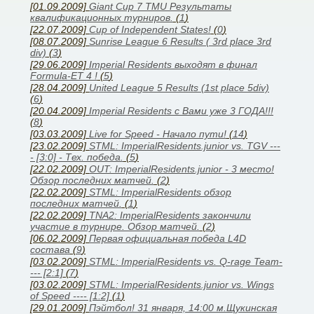
[01.09.2009]
Giant Cup 7 TMU Результаты
квалификационных турниров.
(
1
)
[22.07.2009]
Cup of Independent States!
(
0
)
[08.07.2009]
Sunrise League 6 Results ( 3rd place 3rd
div)
(
3
)
[29.06.2009]
Imperial Residents выходят в финал
Formula-ET 4 !
(
5
)
[28.04.2009]
United League 5 Results (1st place 5div)
(
6
)
[20.04.2009]
Imperial Residents с Вами уже 3 ГОДА!!!
(
8
)
[03.03.2009]
Live for Speed - Начало пути!
(
14
)
[23.02.2009]
STML: ImperialResidents.junior vs. TGV ---
- [3:0] - Тех. победа.
(
5
)
[22.02.2009]
OUT: ImperialResidents.junior - 3 место!
Обзор последних матчей.
(
2
)
[22.02.2009]
STML: ImperialResidents обзор
последних матчей.
(
1
)
[22.02.2009]
TNA2: ImperialResidents закончили
участие в турнире. Обзор матчей.
(
2
)
[06.02.2009]
Первая официальная победа L4D
состава
(
9
)
[03.02.2009]
STML: ImperialResidents vs. Q-rage Team-
--- [2:1]
(
7
)
[03.02.2009]
STML: ImperialResidents.junior vs. Wings
of Speed ---- [1:2]
(
1
)
[29.01.2009]
Пэйтбол! 31 января, 14:00 м.Щукинская