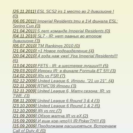
[25.11.2011]
ESL SCS2 irs 1 место во 2 дивизионе !
(
0
)
[06.05.2011]
Imperial Residents.tmu в 1\4 финала ESL:
Spring Cup
(
0
)
[21.04.2011]
5 лет команде Imperial Residents
(
0
)
[04.11.2010]
SL7 - IR: нет равных во втором
дивизионе
(
3
)
[05.07.2010]
TM Rankings 2010
(
0
)
[21.04.2010]
+1 Новое подразделение
(
4
)
[20.04.2010]
4 года нам уже! Ура Imperial Residents!!!
(
6
)
[13.04.2010]
FET5 - IR: в шестерке лучших!!!
(
5
)
[29.03.2010]
Игроки IR: в финале Formula-ET 5!!!
(
3
)
[14.02.2010]
IRs vs FSR
(
7
)
[02.12.2009]
United League 6. Итоги. "21 из 21".
(
4
)
[22.11.2009]
RTMC'09 Итоги
(
3
)
[12.11.2009]
United League 6, Матч сезона: IR: vs
TWE.
(
3
)
[08.11.2009]
United League 6 Round 3 & 4
(
3
)
[23.10.2009]
United League 6 Round 1 & 2
(
5
)
[12.10.2009]
IRj vs nrc
(
7
)
[21.09.2009]
Обзор матча IR vs eX
(
2
)
[15.09.2009]
И еще кое-что))) IR:PokerTH!!!
(
0
)
[15.09.2009]
Продолжаем расширяться. Встречаем
Call of Duty 4!
(
0
)