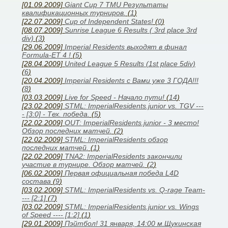
[01.09.2009]
Giant Cup 7 TMU Результаты
квалификационных турниров.
(
1
)
[22.07.2009]
Cup of Independent States!
(
0
)
[08.07.2009]
Sunrise League 6 Results ( 3rd place 3rd
div)
(
3
)
[29.06.2009]
Imperial Residents выходят в финал
Formula-ET 4 !
(
5
)
[28.04.2009]
United League 5 Results (1st place 5div)
(
6
)
[20.04.2009]
Imperial Residents с Вами уже 3 ГОДА!!!
(
8
)
[03.03.2009]
Live for Speed - Начало пути!
(
14
)
[23.02.2009]
STML: ImperialResidents.junior vs. TGV ---
- [3:0] - Тех. победа.
(
5
)
[22.02.2009]
OUT: ImperialResidents.junior - 3 место!
Обзор последних матчей.
(
2
)
[22.02.2009]
STML: ImperialResidents обзор
последних матчей.
(
1
)
[22.02.2009]
TNA2: ImperialResidents закончили
участие в турнире. Обзор матчей.
(
2
)
[06.02.2009]
Первая официальная победа L4D
состава
(
9
)
[03.02.2009]
STML: ImperialResidents vs. Q-rage Team-
--- [2:1]
(
7
)
[03.02.2009]
STML: ImperialResidents.junior vs. Wings
of Speed ---- [1:2]
(
1
)
[29.01.2009]
Пэйтбол! 31 января, 14:00 м.Щукинская