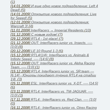
(
1
)
[14.01.2009]
И еще одно новое подразделение: Left 4
Dead!
(
5
)
[14.01.2009]
Открытие нового подразделения: Live
for Speed!
(
5
)
[12.01.2009]
Открытие нового подразделения:
Warcraft 3!
(
4
)
[11.01.2009]
InterRacers → Imperial Residents
(
10
)
[31.12.2008]
C новым годом!
(
7
)
[29.12.2008]
RTL4 - 1st place!
(
7
)
[21.12.2008]
OUT: InterRacers.junior vs. Insects. ----
[3:0]
(
8
)
[20.12.2008]
LE 10 Round 1-3
(
6
)
[15.12.2008]
RTL4(1/4): InterRacers vs. Animals &
Infinity Speed. ---- [14:6]
(
8
)
[15.12.2008]
OUT: InterRacers.junior vs. Alpha Racing
Team. ---- [3:0]
(
1
)
[15.12.2008]
RTL4: InterRacers.junior vs. SR:team ---
[6:14] - Юниоры покидают турнир RTL4 на стадии
1\8.
(
3
)
[25.11.2008]
ESL: InterRacers.junior vs. X-DT. ---- [14:5]
(
6
)
[23.11.2008]
RTL4: InterRacers vs. TM-JAGUAR. ----
[3:0]
(
3
)
[17.11.2008]
RTL4:: InterRacers vs. Red Clan. ---- [3:0]
(
0
)
[16.11.2008]
RTL4:: InterRacers.junior vs. Qirex Racing