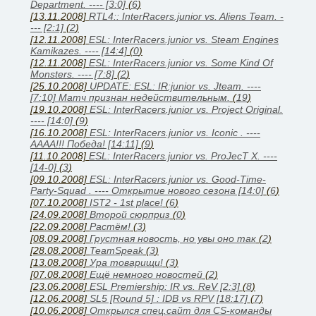
Department. ---- [3:0]
(
6
)
[13.11.2008]
RTL4:: InterRacers.junior vs. Aliens Team. -
--- [2:1]
(
2
)
[12.11.2008]
ESL: InterRacers.junior vs. Steam Engines
Kamikazes. ---- [14:4]
(
0
)
[12.11.2008]
ESL: InterRacers.junior vs. Some Kind Of
Monsters. ---- [7:8]
(
2
)
[25.10.2008]
UPDATE: ESL: IR:junior vs. Jteam. ----
[7:10] Матч признан недействительным.
(
19
)
[19.10.2008]
ESL: InterRacers.junior vs. Project Original.
---- [14:0]
(
9
)
[16.10.2008]
ESL: InterRacers.junior vs. Iconic . ----
АААА!!! Победа! [14:11]
(
9
)
[11.10.2008]
ESL: InterRacers.junior vs. ProJecT X. ----
[14-0]
(
3
)
[09.10.2008]
ESL: InterRacers.junior vs. Good-Time-
Party-Squad . ---- Открытие нового сезона [14:0]
(
6
)
[07.10.2008]
IST2 - 1st place!
(
6
)
[24.09.2008]
Второй сюрприз
(
0
)
[22.09.2008]
Растём!
(
3
)
[08.09.2008]
Грустная новость, но увы оно так
(
2
)
[28.08.2008]
TeamSpeak
(
3
)
[13.08.2008]
Ура товарищи!
(
3
)
[07.08.2008]
Ещё немного новостей
(
2
)
[23.06.2008]
ESL Premiership: IR vs. ReV [2:3]
(
8
)
[12.06.2008]
SL5 [Round 5] : IDB vs RPV [18:17]
(
7
)
[10.06.2008]
Открылся спец.сайт для CS-команды