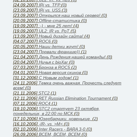
[24.09.2007]
IRj vs. TFP
(
0
)
[23.09.2007]
IRj vs. USS
(
3
)
[23.09.2007]
Открылся наш новый сервер!
(
0
)
[20.09.2007]
Offline-статистика
(
0
)
[19.09.2007]
:-) - мне 25 лет!
(
4
)
[19.09.2007]
UL2: IR vs. PoT
(
5
)
[13.09.2007]
Новый дизайн сайта!
(
4
)
[04.07.2007]
ROC6
(
0
)
[20.05.2007]
Наши детки жгут!
(
0
)
[23.04.2007]
Порвали францию))
(
1
)
[21.04.2007]
День Рождения нашей команды!
(
8
)
[20.04.2007]
Ничья с bioXar
(
0
)
[27.03.2007]
Бронза в ROC5
(
2
)
[04.01.2007]
Новая версия скинов
(
0
)
[31.12.2006]
C Новым годом!
(
1
)
[24.11.2006]
Темка очень важная. Прочесть следует
всем!
(
0
)
[21.11.2006]
STC2
(
1
)
[12.11.2006]
RET Russian Elimination Tournament
(
0
)
[07.11.2006]
ROC4
(
1
)
[19.10.2006]
STC2 стартует 23 октября,
понедельник, в 22:00 по МСК
(
0
)
[17.10.2006]
Юзербарчики. новенькие.
(
2
)
[16.10.2006]
-IR- vs. >M<
(
0
)
[02.10.2006]
Inter Racers - BARA 3-0
(
0
)
[26.09.2006]
ВСЕМ, ВСЕМ, ВСЕМ
(
0
)