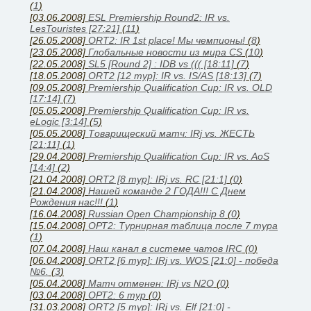
(
1
)
[03.06.2008]
ESL Premiership Round2: IR vs.
LesTouristes [27:21]
(
11
)
[26.05.2008]
ORT2: IR 1st place! Мы чемпионы!
(
8
)
[23.05.2008]
Глобальные новости из мира CS
(
10
)
[22.05.2008]
SL5 [Round 2] : IDB vs ((( [18:11]
(
7
)
[18.05.2008]
ORT2 [12 тур]: IR vs. IS/AS [18:13]
(
7
)
[09.05.2008]
Premiership Qualification Cup: IR vs. OLD
[17:14]
(
7
)
[05.05.2008]
Premiership Qualification Cup: IR vs.
eLogic [3:14]
(
5
)
[05.05.2008]
Товарищеский матч: IRj vs. ЖЕСТЬ
[21:11]
(
1
)
[29.04.2008]
Premiership Qualification Cup: IR vs. AoS
[14:4]
(
2
)
[21.04.2008]
ORT2 [8 тур]: IRj vs. RC [21:1]
(
0
)
[21.04.2008]
Нашей команде 2 ГОДА!!! С Днем
Рождения нас!!!
(
1
)
[16.04.2008]
Russian Open Championship 8
(
0
)
[15.04.2008]
ОРТ2: Турнирная таблица после 7 тура
(
1
)
[07.04.2008]
Наш канал в системе чатов IRC
(
0
)
[06.04.2008]
ORT2 [6 тур]: IRj vs. WOS [21:0] - победа
№6.
(
3
)
[05.04.2008]
Матч отменен: IRj vs N2O
(
0
)
[03.04.2008]
ОРТ2: 6 тур
(
0
)
[31.03.2008]
ORT2 [5 тур]: IRj vs. Elf [21:0] -