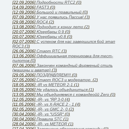
[22.09.2006]
Подробности RTC2
(
0
)
[14.09.2006]
FAST3
(
0
)
[12.09.2006]
Большой и правильный
(
0
)
[07.09.2006]
У нас появились Паcсив!
(
3
)
[29.08.2006]
ROC4
(
2
)
[13.08.2006]
Подходит к концу лето
(
2
)
[20.07.2006]
Юзербары 0.9
(
0
)
[20.07.2006]
Юзербары v0.8
(
0
)
[02.07.2006]
С успехом для нас завершился 6ой этап
ROC3
(
3
)
[26.06.2006]
Cтарт RTC
(
3
)
[13.06.2006]
Оффициальная тренировка для тест-
пилотов
(
0
)
[07.06.2006]
Закончен командный фирменый стиль
(машины и аватар)
(
3
)
[29.05.2006]
ПОЗДРАВЛЯЕМ!!!
(
0
)
[27.05.2006]
Старт ROC3 и модератор.
(
2
)
[18.05.2006]
-IR vs METEOR 2-1
(
1
)
[18.05.2006]
Не удалось объединиться
(
1
)
[13.05.2006]
Мы объединяемся с командеойй Zero
(
0
)
[12.05.2006]
-IR- vs *RP 3-0
(
4
)
[11.05.2006]
-IR- vs X-RACE 2 - 1
(
4
)
[02.05.2006]
-IR- vs GMC 2- 0
(
2
)
[30.04.2006]
-IR- vs *USSR*
(
0
)
[30.04.2006]
Правила STC
(
1
)
[28.04.2006]
-IR- vs METEOR
(
1
)
[27.04.2006]
Завершено образования команды
(
0
)