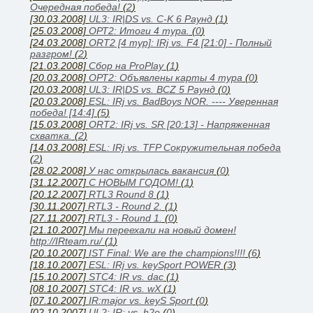
Очередная победа!
(
2
)
[30.03.2008]
UL3: IR|DS vs. C-K 6 Раунд
(
1
)
[25.03.2008]
ОРТ2: Итоги 4 тура.
(
0
)
[24.03.2008]
ORT2 [4 тур]: IRj vs. F4 [21:0] - Полный
разгром!
(
2
)
[21.03.2008]
Сбор на ProPlay
(
1
)
[20.03.2008]
ОРТ2: Объявлены карты 4 тура
(
0
)
[20.03.2008]
UL3: IR|DS vs. BCZ 5 Раунд
(
0
)
[20.03.2008]
ESL: IRj vs. BadBoys NOR. ---- Уверенная
победа! [14:4]
(
5
)
[15.03.2008]
ORT2: IRj vs. SR [20:13] - Напряженная
схватка.
(
2
)
[14.03.2008]
ESL: IRj vs. TFP Сокружительная победа
(
2
)
[28.02.2008]
У нас открылась вакансия
(
0
)
[31.12.2007]
С НОВЫМ ГОДОМ!
(
1
)
[20.12.2007]
RTL3 Round 8
(
1
)
[30.11.2007]
RTL3 - Round 2.
(
1
)
[27.11.2007]
RTL3 - Round 1.
(
0
)
[21.10.2007]
Мы переехали на новый домен!
http://IRteam.ru/
(
1
)
[20.10.2007]
IST Final: We are the champions!!!!
(
6
)
[18.10.2007]
ESL: IRj vs. keySport POWER
(
3
)
[15.10.2007]
STC4: IR vs. dac
(
1
)
[08.10.2007]
STC4: IR vs. wX
(
1
)
[07.10.2007]
IR:major vs. keyS Sport
(
0
)
[02.10.2007]
UL2: IR: vs. h2o
(
0
)