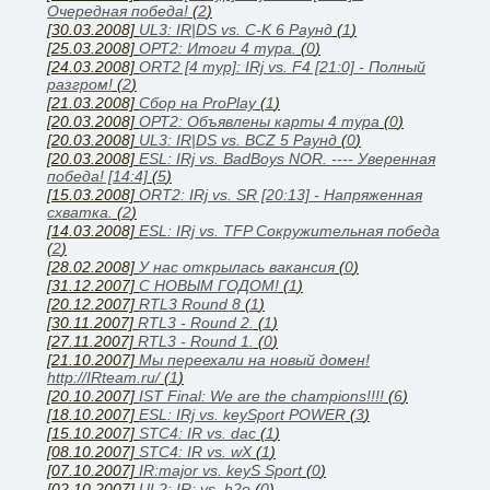
Очередная победа!
(
2
)
[30.03.2008]
UL3: IR|DS vs. C-K 6 Раунд
(
1
)
[25.03.2008]
ОРТ2: Итоги 4 тура.
(
0
)
[24.03.2008]
ORT2 [4 тур]: IRj vs. F4 [21:0] - Полный
разгром!
(
2
)
[21.03.2008]
Сбор на ProPlay
(
1
)
[20.03.2008]
ОРТ2: Объявлены карты 4 тура
(
0
)
[20.03.2008]
UL3: IR|DS vs. BCZ 5 Раунд
(
0
)
[20.03.2008]
ESL: IRj vs. BadBoys NOR. ---- Уверенная
победа! [14:4]
(
5
)
[15.03.2008]
ORT2: IRj vs. SR [20:13] - Напряженная
схватка.
(
2
)
[14.03.2008]
ESL: IRj vs. TFP Сокружительная победа
(
2
)
[28.02.2008]
У нас открылась вакансия
(
0
)
[31.12.2007]
С НОВЫМ ГОДОМ!
(
1
)
[20.12.2007]
RTL3 Round 8
(
1
)
[30.11.2007]
RTL3 - Round 2.
(
1
)
[27.11.2007]
RTL3 - Round 1.
(
0
)
[21.10.2007]
Мы переехали на новый домен!
http://IRteam.ru/
(
1
)
[20.10.2007]
IST Final: We are the champions!!!!
(
6
)
[18.10.2007]
ESL: IRj vs. keySport POWER
(
3
)
[15.10.2007]
STC4: IR vs. dac
(
1
)
[08.10.2007]
STC4: IR vs. wX
(
1
)
[07.10.2007]
IR:major vs. keyS Sport
(
0
)
[02.10.2007]
UL2: IR: vs. h2o
(
0
)