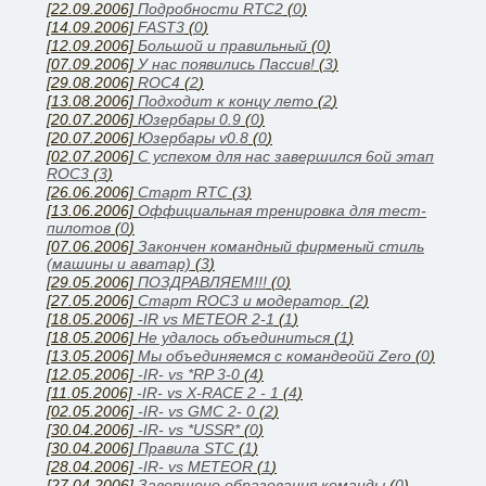
[22.09.2006]
Подробности RTC2
(
0
)
[14.09.2006]
FAST3
(
0
)
[12.09.2006]
Большой и правильный
(
0
)
[07.09.2006]
У нас появились Паcсив!
(
3
)
[29.08.2006]
ROC4
(
2
)
[13.08.2006]
Подходит к концу лето
(
2
)
[20.07.2006]
Юзербары 0.9
(
0
)
[20.07.2006]
Юзербары v0.8
(
0
)
[02.07.2006]
С успехом для нас завершился 6ой этап
ROC3
(
3
)
[26.06.2006]
Cтарт RTC
(
3
)
[13.06.2006]
Оффициальная тренировка для тест-
пилотов
(
0
)
[07.06.2006]
Закончен командный фирменый стиль
(машины и аватар)
(
3
)
[29.05.2006]
ПОЗДРАВЛЯЕМ!!!
(
0
)
[27.05.2006]
Старт ROC3 и модератор.
(
2
)
[18.05.2006]
-IR vs METEOR 2-1
(
1
)
[18.05.2006]
Не удалось объединиться
(
1
)
[13.05.2006]
Мы объединяемся с командеойй Zero
(
0
)
[12.05.2006]
-IR- vs *RP 3-0
(
4
)
[11.05.2006]
-IR- vs X-RACE 2 - 1
(
4
)
[02.05.2006]
-IR- vs GMC 2- 0
(
2
)
[30.04.2006]
-IR- vs *USSR*
(
0
)
[30.04.2006]
Правила STC
(
1
)
[28.04.2006]
-IR- vs METEOR
(
1
)
[27.04.2006]
Завершено образования команды
(
0
)