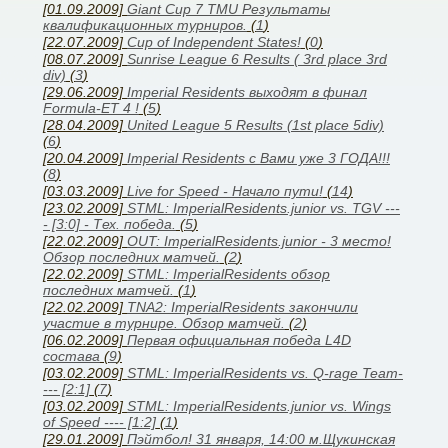
[01.09.2009]
Giant Cup 7 TMU Результаты
квалификационных турниров.
(
1
)
[22.07.2009]
Cup of Independent States!
(
0
)
[08.07.2009]
Sunrise League 6 Results ( 3rd place 3rd
div)
(
3
)
[29.06.2009]
Imperial Residents выходят в финал
Formula-ET 4 !
(
5
)
[28.04.2009]
United League 5 Results (1st place 5div)
(
6
)
[20.04.2009]
Imperial Residents с Вами уже 3 ГОДА!!!
(
8
)
[03.03.2009]
Live for Speed - Начало пути!
(
14
)
[23.02.2009]
STML: ImperialResidents.junior vs. TGV ---
- [3:0] - Тех. победа.
(
5
)
[22.02.2009]
OUT: ImperialResidents.junior - 3 место!
Обзор последних матчей.
(
2
)
[22.02.2009]
STML: ImperialResidents обзор
последних матчей.
(
1
)
[22.02.2009]
TNA2: ImperialResidents закончили
участие в турнире. Обзор матчей.
(
2
)
[06.02.2009]
Первая официальная победа L4D
состава
(
9
)
[03.02.2009]
STML: ImperialResidents vs. Q-rage Team-
--- [2:1]
(
7
)
[03.02.2009]
STML: ImperialResidents.junior vs. Wings
of Speed ---- [1:2]
(
1
)
[29.01.2009]
Пэйтбол! 31 января, 14:00 м.Щукинская