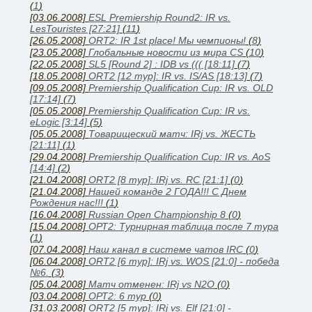
(
1
)
[03.06.2008]
ESL Premiership Round2: IR vs.
LesTouristes [27:21]
(
11
)
[26.05.2008]
ORT2: IR 1st place! Мы чемпионы!
(
8
)
[23.05.2008]
Глобальные новости из мира CS
(
10
)
[22.05.2008]
SL5 [Round 2] : IDB vs ((( [18:11]
(
7
)
[18.05.2008]
ORT2 [12 тур]: IR vs. IS/AS [18:13]
(
7
)
[09.05.2008]
Premiership Qualification Cup: IR vs. OLD
[17:14]
(
7
)
[05.05.2008]
Premiership Qualification Cup: IR vs.
eLogic [3:14]
(
5
)
[05.05.2008]
Товарищеский матч: IRj vs. ЖЕСТЬ
[21:11]
(
1
)
[29.04.2008]
Premiership Qualification Cup: IR vs. AoS
[14:4]
(
2
)
[21.04.2008]
ORT2 [8 тур]: IRj vs. RC [21:1]
(
0
)
[21.04.2008]
Нашей команде 2 ГОДА!!! С Днем
Рождения нас!!!
(
1
)
[16.04.2008]
Russian Open Championship 8
(
0
)
[15.04.2008]
ОРТ2: Турнирная таблица после 7 тура
(
1
)
[07.04.2008]
Наш канал в системе чатов IRC
(
0
)
[06.04.2008]
ORT2 [6 тур]: IRj vs. WOS [21:0] - победа
№6.
(
3
)
[05.04.2008]
Матч отменен: IRj vs N2O
(
0
)
[03.04.2008]
ОРТ2: 6 тур
(
0
)
[31.03.2008]
ORT2 [5 тур]: IRj vs. Elf [21:0] -