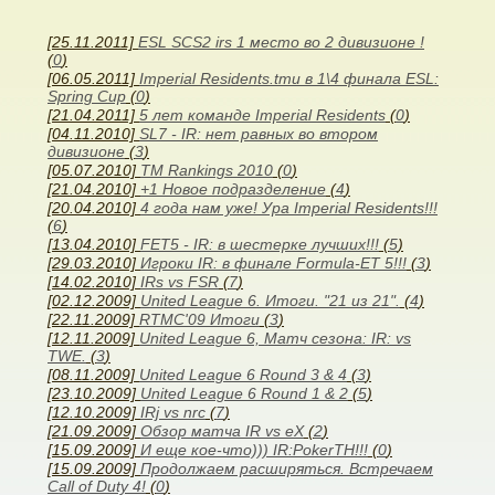
[25.11.2011]
ESL SCS2 irs 1 место во 2 дивизионе !
(
0
)
[06.05.2011]
Imperial Residents.tmu в 1\4 финала ESL:
Spring Cup
(
0
)
[21.04.2011]
5 лет команде Imperial Residents
(
0
)
[04.11.2010]
SL7 - IR: нет равных во втором
дивизионе
(
3
)
[05.07.2010]
TM Rankings 2010
(
0
)
[21.04.2010]
+1 Новое подразделение
(
4
)
[20.04.2010]
4 года нам уже! Ура Imperial Residents!!!
(
6
)
[13.04.2010]
FET5 - IR: в шестерке лучших!!!
(
5
)
[29.03.2010]
Игроки IR: в финале Formula-ET 5!!!
(
3
)
[14.02.2010]
IRs vs FSR
(
7
)
[02.12.2009]
United League 6. Итоги. "21 из 21".
(
4
)
[22.11.2009]
RTMC'09 Итоги
(
3
)
[12.11.2009]
United League 6, Матч сезона: IR: vs
TWE.
(
3
)
[08.11.2009]
United League 6 Round 3 & 4
(
3
)
[23.10.2009]
United League 6 Round 1 & 2
(
5
)
[12.10.2009]
IRj vs nrc
(
7
)
[21.09.2009]
Обзор матча IR vs eX
(
2
)
[15.09.2009]
И еще кое-что))) IR:PokerTH!!!
(
0
)
[15.09.2009]
Продолжаем расширяться. Встречаем
Call of Duty 4!
(
0
)