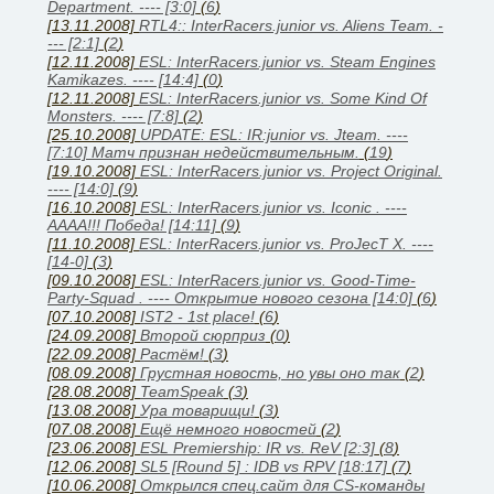
Department. ---- [3:0]
(
6
)
[13.11.2008]
RTL4:: InterRacers.junior vs. Aliens Team. -
--- [2:1]
(
2
)
[12.11.2008]
ESL: InterRacers.junior vs. Steam Engines
Kamikazes. ---- [14:4]
(
0
)
[12.11.2008]
ESL: InterRacers.junior vs. Some Kind Of
Monsters. ---- [7:8]
(
2
)
[25.10.2008]
UPDATE: ESL: IR:junior vs. Jteam. ----
[7:10] Матч признан недействительным.
(
19
)
[19.10.2008]
ESL: InterRacers.junior vs. Project Original.
---- [14:0]
(
9
)
[16.10.2008]
ESL: InterRacers.junior vs. Iconic . ----
АААА!!! Победа! [14:11]
(
9
)
[11.10.2008]
ESL: InterRacers.junior vs. ProJecT X. ----
[14-0]
(
3
)
[09.10.2008]
ESL: InterRacers.junior vs. Good-Time-
Party-Squad . ---- Открытие нового сезона [14:0]
(
6
)
[07.10.2008]
IST2 - 1st place!
(
6
)
[24.09.2008]
Второй сюрприз
(
0
)
[22.09.2008]
Растём!
(
3
)
[08.09.2008]
Грустная новость, но увы оно так
(
2
)
[28.08.2008]
TeamSpeak
(
3
)
[13.08.2008]
Ура товарищи!
(
3
)
[07.08.2008]
Ещё немного новостей
(
2
)
[23.06.2008]
ESL Premiership: IR vs. ReV [2:3]
(
8
)
[12.06.2008]
SL5 [Round 5] : IDB vs RPV [18:17]
(
7
)
[10.06.2008]
Открылся спец.сайт для CS-команды