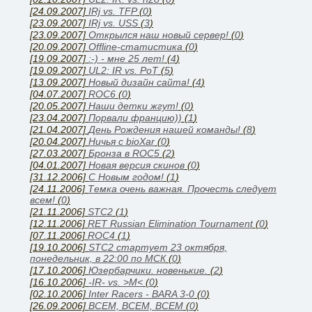
[24.09.2007]
IRj vs. TFP
(
0
)
[23.09.2007]
IRj vs. USS
(
3
)
[23.09.2007]
Открылся наш новый сервер!
(
0
)
[20.09.2007]
Offline-статистика
(
0
)
[19.09.2007]
:-) - мне 25 лет!
(
4
)
[19.09.2007]
UL2: IR vs. PoT
(
5
)
[13.09.2007]
Новый дизайн сайта!
(
4
)
[04.07.2007]
ROC6
(
0
)
[20.05.2007]
Наши детки жгут!
(
0
)
[23.04.2007]
Порвали францию))
(
1
)
[21.04.2007]
День Рождения нашей команды!
(
8
)
[20.04.2007]
Ничья с bioXar
(
0
)
[27.03.2007]
Бронза в ROC5
(
2
)
[04.01.2007]
Новая версия скинов
(
0
)
[31.12.2006]
C Новым годом!
(
1
)
[24.11.2006]
Темка очень важная. Прочесть следует
всем!
(
0
)
[21.11.2006]
STC2
(
1
)
[12.11.2006]
RET Russian Elimination Tournament
(
0
)
[07.11.2006]
ROC4
(
1
)
[19.10.2006]
STC2 стартует 23 октября,
понедельник, в 22:00 по МСК
(
0
)
[17.10.2006]
Юзербарчики. новенькие.
(
2
)
[16.10.2006]
-IR- vs. >M<
(
0
)
[02.10.2006]
Inter Racers - BARA 3-0
(
0
)
[26.09.2006]
ВСЕМ, ВСЕМ, ВСЕМ
(
0
)