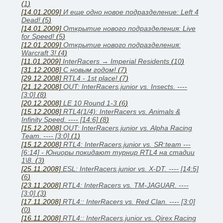
(
1
)
[14.01.2009]
И еще одно новое подразделение: Left 4
Dead!
(
5
)
[14.01.2009]
Открытие нового подразделения: Live
for Speed!
(
5
)
[12.01.2009]
Открытие нового подразделения:
Warcraft 3!
(
4
)
[11.01.2009]
InterRacers → Imperial Residents
(
10
)
[31.12.2008]
C новым годом!
(
7
)
[29.12.2008]
RTL4 - 1st place!
(
7
)
[21.12.2008]
OUT: InterRacers.junior vs. Insects. ----
[3:0]
(
8
)
[20.12.2008]
LE 10 Round 1-3
(
6
)
[15.12.2008]
RTL4(1/4): InterRacers vs. Animals &
Infinity Speed. ---- [14:6]
(
8
)
[15.12.2008]
OUT: InterRacers.junior vs. Alpha Racing
Team. ---- [3:0]
(
1
)
[15.12.2008]
RTL4: InterRacers.junior vs. SR:team ---
[6:14] - Юниоры покидают турнир RTL4 на стадии
1\8.
(
3
)
[25.11.2008]
ESL: InterRacers.junior vs. X-DT. ---- [14:5]
(
6
)
[23.11.2008]
RTL4: InterRacers vs. TM-JAGUAR. ----
[3:0]
(
3
)
[17.11.2008]
RTL4:: InterRacers vs. Red Clan. ---- [3:0]
(
0
)
[16.11.2008]
RTL4:: InterRacers.junior vs. Qirex Racing