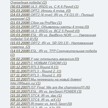
Очередная победа!
(
2
)
[30.03.2008]
UL3: IR|DS vs. C-K 6 Раунд
(
1
)
[25.03.2008]
ОРТ2: Итоги 4 тура.
(
0
)
[24.03.2008]
ORT2 [4 тур]: IRj vs. F4 [21:0] - Полный
разгром!
(
2
)
[21.03.2008]
Сбор на ProPlay
(
1
)
[20.03.2008]
ОРТ2: Объявлены карты 4 тура
(
0
)
[20.03.2008]
UL3: IR|DS vs. BCZ 5 Раунд
(
0
)
[20.03.2008]
ESL: IRj vs. BadBoys NOR. ---- Уверенная
победа! [14:4]
(
5
)
[15.03.2008]
ORT2: IRj vs. SR [20:13] - Напряженная
схватка.
(
2
)
[14.03.2008]
ESL: IRj vs. TFP Сокружительная победа
(
2
)
[28.02.2008]
У нас открылась вакансия
(
0
)
[31.12.2007]
С НОВЫМ ГОДОМ!
(
1
)
[20.12.2007]
RTL3 Round 8
(
1
)
[30.11.2007]
RTL3 - Round 2.
(
1
)
[27.11.2007]
RTL3 - Round 1.
(
0
)
[21.10.2007]
Мы переехали на новый домен!
http://IRteam.ru/
(
1
)
[20.10.2007]
IST Final: We are the champions!!!!
(
6
)
[18.10.2007]
ESL: IRj vs. keySport POWER
(
3
)
[15.10.2007]
STC4: IR vs. dac
(
1
)
[08.10.2007]
STC4: IR vs. wX
(
1
)
[07.10.2007]
IR:major vs. keyS Sport
(
0
)
[02.10.2007]
UL2: IR: vs. h2o
(
0
)