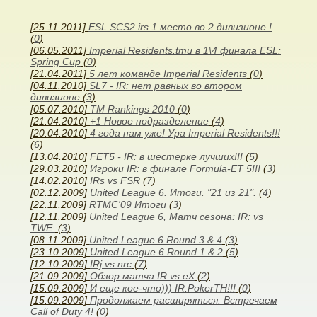
[25.11.2011]
ESL SCS2 irs 1 место во 2 дивизионе !
(
0
)
[06.05.2011]
Imperial Residents.tmu в 1\4 финала ESL:
Spring Cup
(
0
)
[21.04.2011]
5 лет команде Imperial Residents
(
0
)
[04.11.2010]
SL7 - IR: нет равных во втором
дивизионе
(
3
)
[05.07.2010]
TM Rankings 2010
(
0
)
[21.04.2010]
+1 Новое подразделение
(
4
)
[20.04.2010]
4 года нам уже! Ура Imperial Residents!!!
(
6
)
[13.04.2010]
FET5 - IR: в шестерке лучших!!!
(
5
)
[29.03.2010]
Игроки IR: в финале Formula-ET 5!!!
(
3
)
[14.02.2010]
IRs vs FSR
(
7
)
[02.12.2009]
United League 6. Итоги. "21 из 21".
(
4
)
[22.11.2009]
RTMC'09 Итоги
(
3
)
[12.11.2009]
United League 6, Матч сезона: IR: vs
TWE.
(
3
)
[08.11.2009]
United League 6 Round 3 & 4
(
3
)
[23.10.2009]
United League 6 Round 1 & 2
(
5
)
[12.10.2009]
IRj vs nrc
(
7
)
[21.09.2009]
Обзор матча IR vs eX
(
2
)
[15.09.2009]
И еще кое-что))) IR:PokerTH!!!
(
0
)
[15.09.2009]
Продолжаем расширяться. Встречаем
Call of Duty 4!
(
0
)