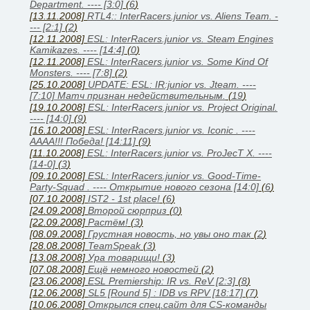
Department. ---- [3:0]
(
6
)
[13.11.2008]
RTL4:: InterRacers.junior vs. Aliens Team. -
--- [2:1]
(
2
)
[12.11.2008]
ESL: InterRacers.junior vs. Steam Engines
Kamikazes. ---- [14:4]
(
0
)
[12.11.2008]
ESL: InterRacers.junior vs. Some Kind Of
Monsters. ---- [7:8]
(
2
)
[25.10.2008]
UPDATE: ESL: IR:junior vs. Jteam. ----
[7:10] Матч признан недействительным.
(
19
)
[19.10.2008]
ESL: InterRacers.junior vs. Project Original.
---- [14:0]
(
9
)
[16.10.2008]
ESL: InterRacers.junior vs. Iconic . ----
АААА!!! Победа! [14:11]
(
9
)
[11.10.2008]
ESL: InterRacers.junior vs. ProJecT X. ----
[14-0]
(
3
)
[09.10.2008]
ESL: InterRacers.junior vs. Good-Time-
Party-Squad . ---- Открытие нового сезона [14:0]
(
6
)
[07.10.2008]
IST2 - 1st place!
(
6
)
[24.09.2008]
Второй сюрприз
(
0
)
[22.09.2008]
Растём!
(
3
)
[08.09.2008]
Грустная новость, но увы оно так
(
2
)
[28.08.2008]
TeamSpeak
(
3
)
[13.08.2008]
Ура товарищи!
(
3
)
[07.08.2008]
Ещё немного новостей
(
2
)
[23.06.2008]
ESL Premiership: IR vs. ReV [2:3]
(
8
)
[12.06.2008]
SL5 [Round 5] : IDB vs RPV [18:17]
(
7
)
[10.06.2008]
Открылся спец.сайт для CS-команды