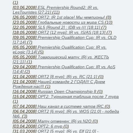
(
1
)
[03.06.2008]
ESL Premiership Round2: IR vs.
LesTouristes [27:21]
(
11
)
[26.05.2008]
ORT2: IR 1st place! Мы чемпионы!
(
8
)
[23.05.2008]
Глобальные новости из мира CS
(
10
)
[22.05.2008]
SL5 [Round 2] : IDB vs ((( [18:11]
(
7
)
[18.05.2008]
ORT2 [12 тур]: IR vs. IS/AS [18:13]
(
7
)
[09.05.2008]
Premiership Qualification Cup: IR vs. OLD
[17:14]
(
7
)
[05.05.2008]
Premiership Qualification Cup: IR vs.
eLogic [3:14]
(
5
)
[05.05.2008]
Товарищеский матч: IRj vs. ЖЕСТЬ
[21:11]
(
1
)
[29.04.2008]
Premiership Qualification Cup: IR vs. AoS
[14:4]
(
2
)
[21.04.2008]
ORT2 [8 тур]: IRj vs. RC [21:1]
(
0
)
[21.04.2008]
Нашей команде 2 ГОДА!!! С Днем
Рождения нас!!!
(
1
)
[16.04.2008]
Russian Open Championship 8
(
0
)
[15.04.2008]
ОРТ2: Турнирная таблица после 7 тура
(
1
)
[07.04.2008]
Наш канал в системе чатов IRC
(
0
)
[06.04.2008]
ORT2 [6 тур]: IRj vs. WOS [21:0] - победа
№6.
(
3
)
[05.04.2008]
Матч отменен: IRj vs N2O
(
0
)
[03.04.2008]
ОРТ2: 6 тур
(
0
)
[31.03.2008]
ORT2 [5 тур]: IRj vs. Elf [21:0] -