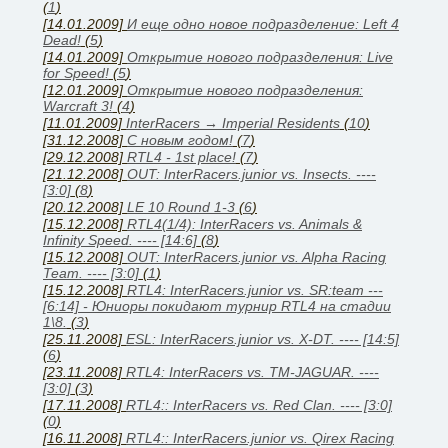
(
1
)
[14.01.2009]
И еще одно новое подразделение: Left 4
Dead!
(
5
)
[14.01.2009]
Открытие нового подразделения: Live
for Speed!
(
5
)
[12.01.2009]
Открытие нового подразделения:
Warcraft 3!
(
4
)
[11.01.2009]
InterRacers → Imperial Residents
(
10
)
[31.12.2008]
C новым годом!
(
7
)
[29.12.2008]
RTL4 - 1st place!
(
7
)
[21.12.2008]
OUT: InterRacers.junior vs. Insects. ----
[3:0]
(
8
)
[20.12.2008]
LE 10 Round 1-3
(
6
)
[15.12.2008]
RTL4(1/4): InterRacers vs. Animals &
Infinity Speed. ---- [14:6]
(
8
)
[15.12.2008]
OUT: InterRacers.junior vs. Alpha Racing
Team. ---- [3:0]
(
1
)
[15.12.2008]
RTL4: InterRacers.junior vs. SR:team ---
[6:14] - Юниоры покидают турнир RTL4 на стадии
1\8.
(
3
)
[25.11.2008]
ESL: InterRacers.junior vs. X-DT. ---- [14:5]
(
6
)
[23.11.2008]
RTL4: InterRacers vs. TM-JAGUAR. ----
[3:0]
(
3
)
[17.11.2008]
RTL4:: InterRacers vs. Red Clan. ---- [3:0]
(
0
)
[16.11.2008]
RTL4:: InterRacers.junior vs. Qirex Racing