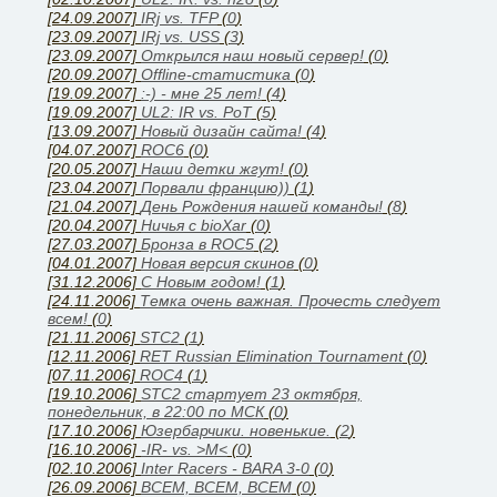
[24.09.2007]
IRj vs. TFP
(
0
)
[23.09.2007]
IRj vs. USS
(
3
)
[23.09.2007]
Открылся наш новый сервер!
(
0
)
[20.09.2007]
Offline-статистика
(
0
)
[19.09.2007]
:-) - мне 25 лет!
(
4
)
[19.09.2007]
UL2: IR vs. PoT
(
5
)
[13.09.2007]
Новый дизайн сайта!
(
4
)
[04.07.2007]
ROC6
(
0
)
[20.05.2007]
Наши детки жгут!
(
0
)
[23.04.2007]
Порвали францию))
(
1
)
[21.04.2007]
День Рождения нашей команды!
(
8
)
[20.04.2007]
Ничья с bioXar
(
0
)
[27.03.2007]
Бронза в ROC5
(
2
)
[04.01.2007]
Новая версия скинов
(
0
)
[31.12.2006]
C Новым годом!
(
1
)
[24.11.2006]
Темка очень важная. Прочесть следует
всем!
(
0
)
[21.11.2006]
STC2
(
1
)
[12.11.2006]
RET Russian Elimination Tournament
(
0
)
[07.11.2006]
ROC4
(
1
)
[19.10.2006]
STC2 стартует 23 октября,
понедельник, в 22:00 по МСК
(
0
)
[17.10.2006]
Юзербарчики. новенькие.
(
2
)
[16.10.2006]
-IR- vs. >M<
(
0
)
[02.10.2006]
Inter Racers - BARA 3-0
(
0
)
[26.09.2006]
ВСЕМ, ВСЕМ, ВСЕМ
(
0
)