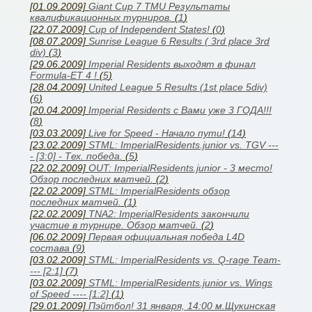
[01.09.2009]
Giant Cup 7 TMU Результаты
квалификационных турниров.
(
1
)
[22.07.2009]
Cup of Independent States!
(
0
)
[08.07.2009]
Sunrise League 6 Results ( 3rd place 3rd
div)
(
3
)
[29.06.2009]
Imperial Residents выходят в финал
Formula-ET 4 !
(
5
)
[28.04.2009]
United League 5 Results (1st place 5div)
(
6
)
[20.04.2009]
Imperial Residents с Вами уже 3 ГОДА!!!
(
8
)
[03.03.2009]
Live for Speed - Начало пути!
(
14
)
[23.02.2009]
STML: ImperialResidents.junior vs. TGV ---
- [3:0] - Тех. победа.
(
5
)
[22.02.2009]
OUT: ImperialResidents.junior - 3 место!
Обзор последних матчей.
(
2
)
[22.02.2009]
STML: ImperialResidents обзор
последних матчей.
(
1
)
[22.02.2009]
TNA2: ImperialResidents закончили
участие в турнире. Обзор матчей.
(
2
)
[06.02.2009]
Первая официальная победа L4D
состава
(
9
)
[03.02.2009]
STML: ImperialResidents vs. Q-rage Team-
--- [2:1]
(
7
)
[03.02.2009]
STML: ImperialResidents.junior vs. Wings
of Speed ---- [1:2]
(
1
)
[29.01.2009]
Пэйтбол! 31 января, 14:00 м.Щукинская