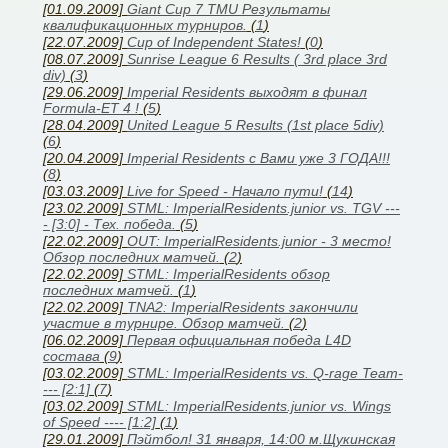
[01.09.2009]
Giant Cup 7 TMU Результаты
квалификационных турниров.
(
1
)
[22.07.2009]
Cup of Independent States!
(
0
)
[08.07.2009]
Sunrise League 6 Results ( 3rd place 3rd
div)
(
3
)
[29.06.2009]
Imperial Residents выходят в финал
Formula-ET 4 !
(
5
)
[28.04.2009]
United League 5 Results (1st place 5div)
(
6
)
[20.04.2009]
Imperial Residents с Вами уже 3 ГОДА!!!
(
8
)
[03.03.2009]
Live for Speed - Начало пути!
(
14
)
[23.02.2009]
STML: ImperialResidents.junior vs. TGV ---
- [3:0] - Тех. победа.
(
5
)
[22.02.2009]
OUT: ImperialResidents.junior - 3 место!
Обзор последних матчей.
(
2
)
[22.02.2009]
STML: ImperialResidents обзор
последних матчей.
(
1
)
[22.02.2009]
TNA2: ImperialResidents закончили
участие в турнире. Обзор матчей.
(
2
)
[06.02.2009]
Первая официальная победа L4D
состава
(
9
)
[03.02.2009]
STML: ImperialResidents vs. Q-rage Team-
--- [2:1]
(
7
)
[03.02.2009]
STML: ImperialResidents.junior vs. Wings
of Speed ---- [1:2]
(
1
)
[29.01.2009]
Пэйтбол! 31 января, 14:00 м.Щукинская