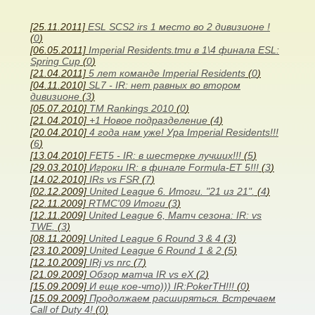
[25.11.2011]
ESL SCS2 irs 1 место во 2 дивизионе !
(
0
)
[06.05.2011]
Imperial Residents.tmu в 1\4 финала ESL:
Spring Cup
(
0
)
[21.04.2011]
5 лет команде Imperial Residents
(
0
)
[04.11.2010]
SL7 - IR: нет равных во втором
дивизионе
(
3
)
[05.07.2010]
TM Rankings 2010
(
0
)
[21.04.2010]
+1 Новое подразделение
(
4
)
[20.04.2010]
4 года нам уже! Ура Imperial Residents!!!
(
6
)
[13.04.2010]
FET5 - IR: в шестерке лучших!!!
(
5
)
[29.03.2010]
Игроки IR: в финале Formula-ET 5!!!
(
3
)
[14.02.2010]
IRs vs FSR
(
7
)
[02.12.2009]
United League 6. Итоги. "21 из 21".
(
4
)
[22.11.2009]
RTMC'09 Итоги
(
3
)
[12.11.2009]
United League 6, Матч сезона: IR: vs
TWE.
(
3
)
[08.11.2009]
United League 6 Round 3 & 4
(
3
)
[23.10.2009]
United League 6 Round 1 & 2
(
5
)
[12.10.2009]
IRj vs nrc
(
7
)
[21.09.2009]
Обзор матча IR vs eX
(
2
)
[15.09.2009]
И еще кое-что))) IR:PokerTH!!!
(
0
)
[15.09.2009]
Продолжаем расширяться. Встречаем
Call of Duty 4!
(
0
)