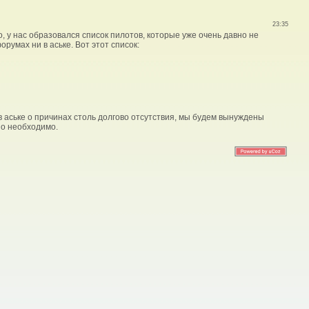
23:35
о, у нас образовался список пилотов, которые уже очень давно не
орумах ни в аське. Вот этот список:
 аське о причинах столь долгово отсутствия, мы будем вынуждены
 но необходимо.