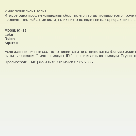
У нас появились Паcсив!
Итак сегодня прошел командный сбор.. по его итогам, помимо всего прочег
проявлят никакой активности, т.к. их никто не видит ни на серверах, ни на ф
MoonBe@st
Loko
Rubin
Squirell
Если данный личный состав не появится и не отпишется на форуме и/или в
лишить их звания "пилот команды -IR-", т.е. отчислить из команды. Грусто,
Просмотров
: 3390 |
Добавил
:
Danilevich
07.09.2006