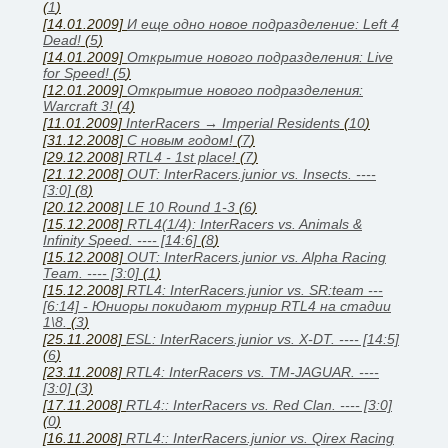
(
1
)
[14.01.2009]
И еще одно новое подразделение: Left 4
Dead!
(
5
)
[14.01.2009]
Открытие нового подразделения: Live
for Speed!
(
5
)
[12.01.2009]
Открытие нового подразделения:
Warcraft 3!
(
4
)
[11.01.2009]
InterRacers → Imperial Residents
(
10
)
[31.12.2008]
C новым годом!
(
7
)
[29.12.2008]
RTL4 - 1st place!
(
7
)
[21.12.2008]
OUT: InterRacers.junior vs. Insects. ----
[3:0]
(
8
)
[20.12.2008]
LE 10 Round 1-3
(
6
)
[15.12.2008]
RTL4(1/4): InterRacers vs. Animals &
Infinity Speed. ---- [14:6]
(
8
)
[15.12.2008]
OUT: InterRacers.junior vs. Alpha Racing
Team. ---- [3:0]
(
1
)
[15.12.2008]
RTL4: InterRacers.junior vs. SR:team ---
[6:14] - Юниоры покидают турнир RTL4 на стадии
1\8.
(
3
)
[25.11.2008]
ESL: InterRacers.junior vs. X-DT. ---- [14:5]
(
6
)
[23.11.2008]
RTL4: InterRacers vs. TM-JAGUAR. ----
[3:0]
(
3
)
[17.11.2008]
RTL4:: InterRacers vs. Red Clan. ---- [3:0]
(
0
)
[16.11.2008]
RTL4:: InterRacers.junior vs. Qirex Racing