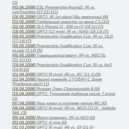
(
1
)
[03.06.2008]
ESL Premiership Round2: IR vs.
LesTouristes [27:21]
(
11
)
[26.05.2008]
ORT2: IR 1st place! Мы чемпионы!
(
8
)
[23.05.2008]
Глобальные новости из мира CS
(
10
)
[22.05.2008]
SL5 [Round 2] : IDB vs ((( [18:11]
(
7
)
[18.05.2008]
ORT2 [12 тур]: IR vs. IS/AS [18:13]
(
7
)
[09.05.2008]
Premiership Qualification Cup: IR vs. OLD
[17:14]
(
7
)
[05.05.2008]
Premiership Qualification Cup: IR vs.
eLogic [3:14]
(
5
)
[05.05.2008]
Товарищеский матч: IRj vs. ЖЕСТЬ
[21:11]
(
1
)
[29.04.2008]
Premiership Qualification Cup: IR vs. AoS
[14:4]
(
2
)
[21.04.2008]
ORT2 [8 тур]: IRj vs. RC [21:1]
(
0
)
[21.04.2008]
Нашей команде 2 ГОДА!!! С Днем
Рождения нас!!!
(
1
)
[16.04.2008]
Russian Open Championship 8
(
0
)
[15.04.2008]
ОРТ2: Турнирная таблица после 7 тура
(
1
)
[07.04.2008]
Наш канал в системе чатов IRC
(
0
)
[06.04.2008]
ORT2 [6 тур]: IRj vs. WOS [21:0] - победа
№6.
(
3
)
[05.04.2008]
Матч отменен: IRj vs N2O
(
0
)
[03.04.2008]
ОРТ2: 6 тур
(
0
)
[31.03.2008]
ORT2 [5 тур]: IRj vs. Elf [21:0] -