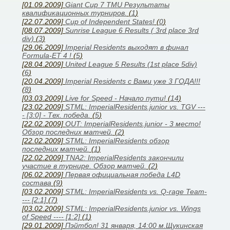
[01.09.2009]
Giant Cup 7 TMU Результаты
квалификационных турниров.
(
1
)
[22.07.2009]
Cup of Independent States!
(
0
)
[08.07.2009]
Sunrise League 6 Results ( 3rd place 3rd
div)
(
3
)
[29.06.2009]
Imperial Residents выходят в финал
Formula-ET 4 !
(
5
)
[28.04.2009]
United League 5 Results (1st place 5div)
(
6
)
[20.04.2009]
Imperial Residents с Вами уже 3 ГОДА!!!
(
8
)
[03.03.2009]
Live for Speed - Начало пути!
(
14
)
[23.02.2009]
STML: ImperialResidents.junior vs. TGV ---
- [3:0] - Тех. победа.
(
5
)
[22.02.2009]
OUT: ImperialResidents.junior - 3 место!
Обзор последних матчей.
(
2
)
[22.02.2009]
STML: ImperialResidents обзор
последних матчей.
(
1
)
[22.02.2009]
TNA2: ImperialResidents закончили
участие в турнире. Обзор матчей.
(
2
)
[06.02.2009]
Первая официальная победа L4D
состава
(
9
)
[03.02.2009]
STML: ImperialResidents vs. Q-rage Team-
--- [2:1]
(
7
)
[03.02.2009]
STML: ImperialResidents.junior vs. Wings
of Speed ---- [1:2]
(
1
)
[29.01.2009]
Пэйтбол! 31 января, 14:00 м.Щукинская