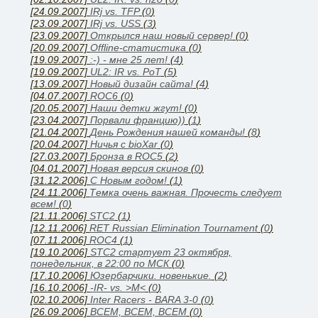
[24.09.2007]
IRj vs. TFP
(
0
)
[23.09.2007]
IRj vs. USS
(
3
)
[23.09.2007]
Открылся наш новый сервер!
(
0
)
[20.09.2007]
Offline-статистика
(
0
)
[19.09.2007]
:-) - мне 25 лет!
(
4
)
[19.09.2007]
UL2: IR vs. PoT
(
5
)
[13.09.2007]
Новый дизайн сайта!
(
4
)
[04.07.2007]
ROC6
(
0
)
[20.05.2007]
Наши детки жгут!
(
0
)
[23.04.2007]
Порвали францию))
(
1
)
[21.04.2007]
День Рождения нашей команды!
(
8
)
[20.04.2007]
Ничья с bioXar
(
0
)
[27.03.2007]
Бронза в ROC5
(
2
)
[04.01.2007]
Новая версия скинов
(
0
)
[31.12.2006]
C Новым годом!
(
1
)
[24.11.2006]
Темка очень важная. Прочесть следует
всем!
(
0
)
[21.11.2006]
STC2
(
1
)
[12.11.2006]
RET Russian Elimination Tournament
(
0
)
[07.11.2006]
ROC4
(
1
)
[19.10.2006]
STC2 стартует 23 октября,
понедельник, в 22:00 по МСК
(
0
)
[17.10.2006]
Юзербарчики. новенькие.
(
2
)
[16.10.2006]
-IR- vs. >M<
(
0
)
[02.10.2006]
Inter Racers - BARA 3-0
(
0
)
[26.09.2006]
ВСЕМ, ВСЕМ, ВСЕМ
(
0
)