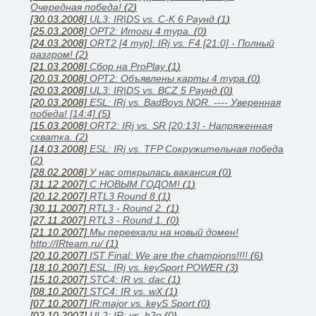
Очередная победа!
(
2
)
[30.03.2008]
UL3: IR|DS vs. C-K 6 Раунд
(
1
)
[25.03.2008]
ОРТ2: Итоги 4 тура.
(
0
)
[24.03.2008]
ORT2 [4 тур]: IRj vs. F4 [21:0] - Полный
разгром!
(
2
)
[21.03.2008]
Сбор на ProPlay
(
1
)
[20.03.2008]
ОРТ2: Объявлены карты 4 тура
(
0
)
[20.03.2008]
UL3: IR|DS vs. BCZ 5 Раунд
(
0
)
[20.03.2008]
ESL: IRj vs. BadBoys NOR. ---- Уверенная
победа! [14:4]
(
5
)
[15.03.2008]
ORT2: IRj vs. SR [20:13] - Напряженная
схватка.
(
2
)
[14.03.2008]
ESL: IRj vs. TFP Сокружительная победа
(
2
)
[28.02.2008]
У нас открылась вакансия
(
0
)
[31.12.2007]
С НОВЫМ ГОДОМ!
(
1
)
[20.12.2007]
RTL3 Round 8
(
1
)
[30.11.2007]
RTL3 - Round 2.
(
1
)
[27.11.2007]
RTL3 - Round 1.
(
0
)
[21.10.2007]
Мы переехали на новый домен!
http://IRteam.ru/
(
1
)
[20.10.2007]
IST Final: We are the champions!!!!
(
6
)
[18.10.2007]
ESL: IRj vs. keySport POWER
(
3
)
[15.10.2007]
STC4: IR vs. dac
(
1
)
[08.10.2007]
STC4: IR vs. wX
(
1
)
[07.10.2007]
IR:major vs. keyS Sport
(
0
)
[02.10.2007]
UL2: IR: vs. h2o
(
0
)