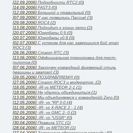
[22.09.2006]
Подробности RTC2
(
0
)
[14.09.2006]
FAST3
(
0
)
[12.09.2006]
Большой и правильный
(
0
)
[07.09.2006]
У нас появились Паcсив!
(
3
)
[29.08.2006]
ROC4
(
2
)
[13.08.2006]
Подходит к концу лето
(
2
)
[20.07.2006]
Юзербары 0.9
(
0
)
[20.07.2006]
Юзербары v0.8
(
0
)
[02.07.2006]
С успехом для нас завершился 6ой этап
ROC3
(
3
)
[26.06.2006]
Cтарт RTC
(
3
)
[13.06.2006]
Оффициальная тренировка для тест-
пилотов
(
0
)
[07.06.2006]
Закончен командный фирменый стиль
(машины и аватар)
(
3
)
[29.05.2006]
ПОЗДРАВЛЯЕМ!!!
(
0
)
[27.05.2006]
Старт ROC3 и модератор.
(
2
)
[18.05.2006]
-IR vs METEOR 2-1
(
1
)
[18.05.2006]
Не удалось объединиться
(
1
)
[13.05.2006]
Мы объединяемся с командеойй Zero
(
0
)
[12.05.2006]
-IR- vs *RP 3-0
(
4
)
[11.05.2006]
-IR- vs X-RACE 2 - 1
(
4
)
[02.05.2006]
-IR- vs GMC 2- 0
(
2
)
[30.04.2006]
-IR- vs *USSR*
(
0
)
[30.04.2006]
Правила STC
(
1
)
[28.04.2006]
-IR- vs METEOR
(
1
)
[27.04.2006]
Завершено образования команды
(
0
)