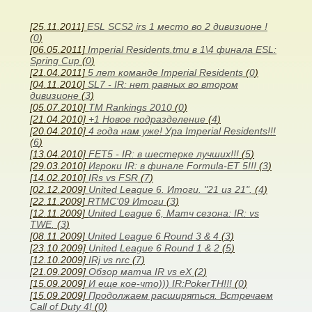
[25.11.2011]
ESL SCS2 irs 1 место во 2 дивизионе !
(
0
)
[06.05.2011]
Imperial Residents.tmu в 1\4 финала ESL:
Spring Cup
(
0
)
[21.04.2011]
5 лет команде Imperial Residents
(
0
)
[04.11.2010]
SL7 - IR: нет равных во втором
дивизионе
(
3
)
[05.07.2010]
TM Rankings 2010
(
0
)
[21.04.2010]
+1 Новое подразделение
(
4
)
[20.04.2010]
4 года нам уже! Ура Imperial Residents!!!
(
6
)
[13.04.2010]
FET5 - IR: в шестерке лучших!!!
(
5
)
[29.03.2010]
Игроки IR: в финале Formula-ET 5!!!
(
3
)
[14.02.2010]
IRs vs FSR
(
7
)
[02.12.2009]
United League 6. Итоги. "21 из 21".
(
4
)
[22.11.2009]
RTMC'09 Итоги
(
3
)
[12.11.2009]
United League 6, Матч сезона: IR: vs
TWE.
(
3
)
[08.11.2009]
United League 6 Round 3 & 4
(
3
)
[23.10.2009]
United League 6 Round 1 & 2
(
5
)
[12.10.2009]
IRj vs nrc
(
7
)
[21.09.2009]
Обзор матча IR vs eX
(
2
)
[15.09.2009]
И еще кое-что))) IR:PokerTH!!!
(
0
)
[15.09.2009]
Продолжаем расширяться. Встречаем
Call of Duty 4!
(
0
)