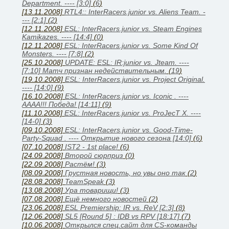
Department. ---- [3:0]
(
6
)
[13.11.2008]
RTL4:: InterRacers.junior vs. Aliens Team. -
--- [2:1]
(
2
)
[12.11.2008]
ESL: InterRacers.junior vs. Steam Engines
Kamikazes. ---- [14:4]
(
0
)
[12.11.2008]
ESL: InterRacers.junior vs. Some Kind Of
Monsters. ---- [7:8]
(
2
)
[25.10.2008]
UPDATE: ESL: IR:junior vs. Jteam. ----
[7:10] Матч признан недействительным.
(
19
)
[19.10.2008]
ESL: InterRacers.junior vs. Project Original.
---- [14:0]
(
9
)
[16.10.2008]
ESL: InterRacers.junior vs. Iconic . ----
АААА!!! Победа! [14:11]
(
9
)
[11.10.2008]
ESL: InterRacers.junior vs. ProJecT X. ----
[14-0]
(
3
)
[09.10.2008]
ESL: InterRacers.junior vs. Good-Time-
Party-Squad . ---- Открытие нового сезона [14:0]
(
6
)
[07.10.2008]
IST2 - 1st place!
(
6
)
[24.09.2008]
Второй сюрприз
(
0
)
[22.09.2008]
Растём!
(
3
)
[08.09.2008]
Грустная новость, но увы оно так
(
2
)
[28.08.2008]
TeamSpeak
(
3
)
[13.08.2008]
Ура товарищи!
(
3
)
[07.08.2008]
Ещё немного новостей
(
2
)
[23.06.2008]
ESL Premiership: IR vs. ReV [2:3]
(
8
)
[12.06.2008]
SL5 [Round 5] : IDB vs RPV [18:17]
(
7
)
[10.06.2008]
Открылся спец.сайт для CS-команды