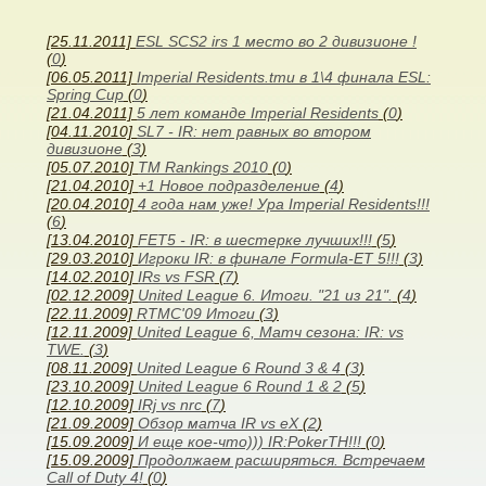
[25.11.2011]
ESL SCS2 irs 1 место во 2 дивизионе !
(
0
)
[06.05.2011]
Imperial Residents.tmu в 1\4 финала ESL:
Spring Cup
(
0
)
[21.04.2011]
5 лет команде Imperial Residents
(
0
)
[04.11.2010]
SL7 - IR: нет равных во втором
дивизионе
(
3
)
[05.07.2010]
TM Rankings 2010
(
0
)
[21.04.2010]
+1 Новое подразделение
(
4
)
[20.04.2010]
4 года нам уже! Ура Imperial Residents!!!
(
6
)
[13.04.2010]
FET5 - IR: в шестерке лучших!!!
(
5
)
[29.03.2010]
Игроки IR: в финале Formula-ET 5!!!
(
3
)
[14.02.2010]
IRs vs FSR
(
7
)
[02.12.2009]
United League 6. Итоги. "21 из 21".
(
4
)
[22.11.2009]
RTMC'09 Итоги
(
3
)
[12.11.2009]
United League 6, Матч сезона: IR: vs
TWE.
(
3
)
[08.11.2009]
United League 6 Round 3 & 4
(
3
)
[23.10.2009]
United League 6 Round 1 & 2
(
5
)
[12.10.2009]
IRj vs nrc
(
7
)
[21.09.2009]
Обзор матча IR vs eX
(
2
)
[15.09.2009]
И еще кое-что))) IR:PokerTH!!!
(
0
)
[15.09.2009]
Продолжаем расширяться. Встречаем
Call of Duty 4!
(
0
)