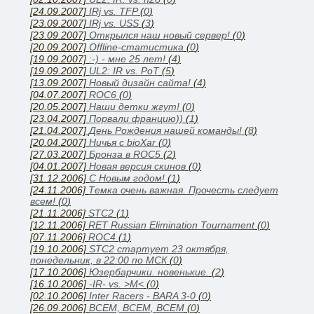
[24.09.2007]
IRj vs. TFP
(
0
)
[23.09.2007]
IRj vs. USS
(
3
)
[23.09.2007]
Открылся наш новый сервер!
(
0
)
[20.09.2007]
Offline-статистика
(
0
)
[19.09.2007]
:-) - мне 25 лет!
(
4
)
[19.09.2007]
UL2: IR vs. PoT
(
5
)
[13.09.2007]
Новый дизайн сайта!
(
4
)
[04.07.2007]
ROC6
(
0
)
[20.05.2007]
Наши детки жгут!
(
0
)
[23.04.2007]
Порвали францию))
(
1
)
[21.04.2007]
День Рождения нашей команды!
(
8
)
[20.04.2007]
Ничья с bioXar
(
0
)
[27.03.2007]
Бронза в ROC5
(
2
)
[04.01.2007]
Новая версия скинов
(
0
)
[31.12.2006]
C Новым годом!
(
1
)
[24.11.2006]
Темка очень важная. Прочесть следует
всем!
(
0
)
[21.11.2006]
STC2
(
1
)
[12.11.2006]
RET Russian Elimination Tournament
(
0
)
[07.11.2006]
ROC4
(
1
)
[19.10.2006]
STC2 стартует 23 октября,
понедельник, в 22:00 по МСК
(
0
)
[17.10.2006]
Юзербарчики. новенькие.
(
2
)
[16.10.2006]
-IR- vs. >M<
(
0
)
[02.10.2006]
Inter Racers - BARA 3-0
(
0
)
[26.09.2006]
ВСЕМ, ВСЕМ, ВСЕМ
(
0
)