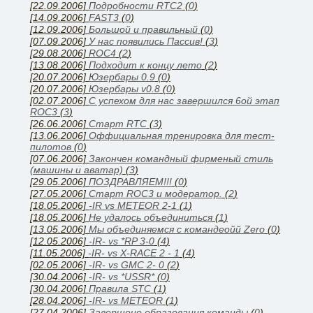
[22.09.2006]
Подробности RTC2
(
0
)
[14.09.2006]
FAST3
(
0
)
[12.09.2006]
Большой и правильный
(
0
)
[07.09.2006]
У нас появились Паcсив!
(
3
)
[29.08.2006]
ROC4
(
2
)
[13.08.2006]
Подходит к концу лето
(
2
)
[20.07.2006]
Юзербары 0.9
(
0
)
[20.07.2006]
Юзербары v0.8
(
0
)
[02.07.2006]
С успехом для нас завершился 6ой этап
ROC3
(
3
)
[26.06.2006]
Cтарт RTC
(
3
)
[13.06.2006]
Оффициальная тренировка для тест-
пилотов
(
0
)
[07.06.2006]
Закончен командный фирменый стиль
(машины и аватар)
(
3
)
[29.05.2006]
ПОЗДРАВЛЯЕМ!!!
(
0
)
[27.05.2006]
Старт ROC3 и модератор.
(
2
)
[18.05.2006]
-IR vs METEOR 2-1
(
1
)
[18.05.2006]
Не удалось объединиться
(
1
)
[13.05.2006]
Мы объединяемся с командеойй Zero
(
0
)
[12.05.2006]
-IR- vs *RP 3-0
(
4
)
[11.05.2006]
-IR- vs X-RACE 2 - 1
(
4
)
[02.05.2006]
-IR- vs GMC 2- 0
(
2
)
[30.04.2006]
-IR- vs *USSR*
(
0
)
[30.04.2006]
Правила STC
(
1
)
[28.04.2006]
-IR- vs METEOR
(
1
)
[27.04.2006]
Завершено образования команды
(
0
)