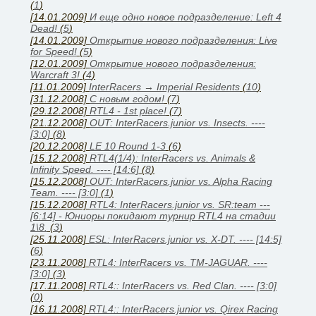
(
1
)
[14.01.2009]
И еще одно новое подразделение: Left 4
Dead!
(
5
)
[14.01.2009]
Открытие нового подразделения: Live
for Speed!
(
5
)
[12.01.2009]
Открытие нового подразделения:
Warcraft 3!
(
4
)
[11.01.2009]
InterRacers → Imperial Residents
(
10
)
[31.12.2008]
C новым годом!
(
7
)
[29.12.2008]
RTL4 - 1st place!
(
7
)
[21.12.2008]
OUT: InterRacers.junior vs. Insects. ----
[3:0]
(
8
)
[20.12.2008]
LE 10 Round 1-3
(
6
)
[15.12.2008]
RTL4(1/4): InterRacers vs. Animals &
Infinity Speed. ---- [14:6]
(
8
)
[15.12.2008]
OUT: InterRacers.junior vs. Alpha Racing
Team. ---- [3:0]
(
1
)
[15.12.2008]
RTL4: InterRacers.junior vs. SR:team ---
[6:14] - Юниоры покидают турнир RTL4 на стадии
1\8.
(
3
)
[25.11.2008]
ESL: InterRacers.junior vs. X-DT. ---- [14:5]
(
6
)
[23.11.2008]
RTL4: InterRacers vs. TM-JAGUAR. ----
[3:0]
(
3
)
[17.11.2008]
RTL4:: InterRacers vs. Red Clan. ---- [3:0]
(
0
)
[16.11.2008]
RTL4:: InterRacers.junior vs. Qirex Racing