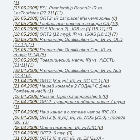
(
1
)
[03.06.2008]
ESL Premiership Round2: IR vs.
LesTouristes [27:21]
(
11
)
[26.05.2008]
ORT2: IR 1st place! Мы чемпионы!
(
8
)
[23.05.2008]
Глобальные новости из мира CS
(
10
)
[22.05.2008]
SL5 [Round 2] : IDB vs ((( [18:11]
(
7
)
[18.05.2008]
ORT2 [12 тур]: IR vs. IS/AS [18:13]
(
7
)
[09.05.2008]
Premiership Qualification Cup: IR vs. OLD
[17:14]
(
7
)
[05.05.2008]
Premiership Qualification Cup: IR vs.
eLogic [3:14]
(
5
)
[05.05.2008]
Товарищеский матч: IRj vs. ЖЕСТЬ
[21:11]
(
1
)
[29.04.2008]
Premiership Qualification Cup: IR vs. AoS
[14:4]
(
2
)
[21.04.2008]
ORT2 [8 тур]: IRj vs. RC [21:1]
(
0
)
[21.04.2008]
Нашей команде 2 ГОДА!!! С Днем
Рождения нас!!!
(
1
)
[16.04.2008]
Russian Open Championship 8
(
0
)
[15.04.2008]
ОРТ2: Турнирная таблица после 7 тура
(
1
)
[07.04.2008]
Наш канал в системе чатов IRC
(
0
)
[06.04.2008]
ORT2 [6 тур]: IRj vs. WOS [21:0] - победа
№6.
(
3
)
[05.04.2008]
Матч отменен: IRj vs N2O
(
0
)
[03.04.2008]
ОРТ2: 6 тур
(
0
)
[31.03.2008]
ORT2 [5 тур]: IRj vs. Elf [21:0] -