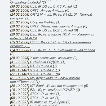
Очередная победа!
(
2
)
[30.03.2008]
UL3: IR|DS vs. C-K 6 Раунд
(
1
)
[25.03.2008]
ОРТ2: Итоги 4 тура.
(
0
)
[24.03.2008]
ORT2 [4 тур]: IRj vs. F4 [21:0] - Полный
разгром!
(
2
)
[21.03.2008]
Сбор на ProPlay
(
1
)
[20.03.2008]
ОРТ2: Объявлены карты 4 тура
(
0
)
[20.03.2008]
UL3: IR|DS vs. BCZ 5 Раунд
(
0
)
[20.03.2008]
ESL: IRj vs. BadBoys NOR. ---- Уверенная
победа! [14:4]
(
5
)
[15.03.2008]
ORT2: IRj vs. SR [20:13] - Напряженная
схватка.
(
2
)
[14.03.2008]
ESL: IRj vs. TFP Сокружительная победа
(
2
)
[28.02.2008]
У нас открылась вакансия
(
0
)
[31.12.2007]
С НОВЫМ ГОДОМ!
(
1
)
[20.12.2007]
RTL3 Round 8
(
1
)
[30.11.2007]
RTL3 - Round 2.
(
1
)
[27.11.2007]
RTL3 - Round 1.
(
0
)
[21.10.2007]
Мы переехали на новый домен!
http://IRteam.ru/
(
1
)
[20.10.2007]
IST Final: We are the champions!!!!
(
6
)
[18.10.2007]
ESL: IRj vs. keySport POWER
(
3
)
[15.10.2007]
STC4: IR vs. dac
(
1
)
[08.10.2007]
STC4: IR vs. wX
(
1
)
[07.10.2007]
IR:major vs. keyS Sport
(
0
)
[02.10.2007]
UL2: IR: vs. h2o
(
0
)