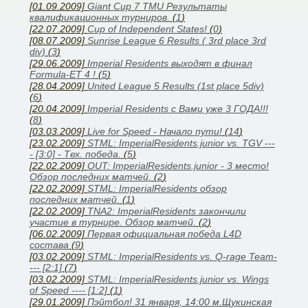
[01.09.2009]
Giant Cup 7 TMU Результаты
квалификационных турниров.
(
1
)
[22.07.2009]
Cup of Independent States!
(
0
)
[08.07.2009]
Sunrise League 6 Results ( 3rd place 3rd
div)
(
3
)
[29.06.2009]
Imperial Residents выходят в финал
Formula-ET 4 !
(
5
)
[28.04.2009]
United League 5 Results (1st place 5div)
(
6
)
[20.04.2009]
Imperial Residents с Вами уже 3 ГОДА!!!
(
8
)
[03.03.2009]
Live for Speed - Начало пути!
(
14
)
[23.02.2009]
STML: ImperialResidents.junior vs. TGV ---
- [3:0] - Тех. победа.
(
5
)
[22.02.2009]
OUT: ImperialResidents.junior - 3 место!
Обзор последних матчей.
(
2
)
[22.02.2009]
STML: ImperialResidents обзор
последних матчей.
(
1
)
[22.02.2009]
TNA2: ImperialResidents закончили
участие в турнире. Обзор матчей.
(
2
)
[06.02.2009]
Первая официальная победа L4D
состава
(
9
)
[03.02.2009]
STML: ImperialResidents vs. Q-rage Team-
--- [2:1]
(
7
)
[03.02.2009]
STML: ImperialResidents.junior vs. Wings
of Speed ---- [1:2]
(
1
)
[29.01.2009]
Пэйтбол! 31 января, 14:00 м.Щукинская