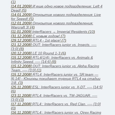
(
1
)
[14.01.2009]
И еще одно новое подразделение: Left 4
Dead!
(
5
)
[14.01.2009]
Открытие нового подразделения: Live
for Speed!
(
5
)
[12.01.2009]
Открытие нового подразделения:
Warcraft 3!
(
4
)
[11.01.2009]
InterRacers → Imperial Residents
(
10
)
[31.12.2008]
C новым годом!
(
7
)
[29.12.2008]
RTL4 - 1st place!
(
7
)
[21.12.2008]
OUT: InterRacers.junior vs. Insects. ----
[3:0]
(
8
)
[20.12.2008]
LE 10 Round 1-3
(
6
)
[15.12.2008]
RTL4(1/4): InterRacers vs. Animals &
Infinity Speed. ---- [14:6]
(
8
)
[15.12.2008]
OUT: InterRacers.junior vs. Alpha Racing
Team. ---- [3:0]
(
1
)
[15.12.2008]
RTL4: InterRacers.junior vs. SR:team ---
[6:14] - Юниоры покидают турнир RTL4 на стадии
1\8.
(
3
)
[25.11.2008]
ESL: InterRacers.junior vs. X-DT. ---- [14:5]
(
6
)
[23.11.2008]
RTL4: InterRacers vs. TM-JAGUAR. ----
[3:0]
(
3
)
[17.11.2008]
RTL4:: InterRacers vs. Red Clan. ---- [3:0]
(
0
)
[16.11.2008]
RTL4:: InterRacers.junior vs. Qirex Racing