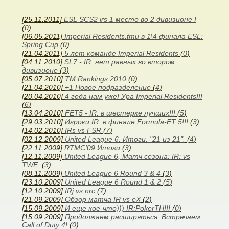
[25.11.2011]
ESL SCS2 irs 1 место во 2 дивизионе !
(
0
)
[06.05.2011]
Imperial Residents.tmu в 1\4 финала ESL:
Spring Cup
(
0
)
[21.04.2011]
5 лет команде Imperial Residents
(
0
)
[04.11.2010]
SL7 - IR: нет равных во втором
дивизионе
(
3
)
[05.07.2010]
TM Rankings 2010
(
0
)
[21.04.2010]
+1 Новое подразделение
(
4
)
[20.04.2010]
4 года нам уже! Ура Imperial Residents!!!
(
6
)
[13.04.2010]
FET5 - IR: в шестерке лучших!!!
(
5
)
[29.03.2010]
Игроки IR: в финале Formula-ET 5!!!
(
3
)
[14.02.2010]
IRs vs FSR
(
7
)
[02.12.2009]
United League 6. Итоги. "21 из 21".
(
4
)
[22.11.2009]
RTMC'09 Итоги
(
3
)
[12.11.2009]
United League 6, Матч сезона: IR: vs
TWE.
(
3
)
[08.11.2009]
United League 6 Round 3 & 4
(
3
)
[23.10.2009]
United League 6 Round 1 & 2
(
5
)
[12.10.2009]
IRj vs nrc
(
7
)
[21.09.2009]
Обзор матча IR vs eX
(
2
)
[15.09.2009]
И еще кое-что))) IR:PokerTH!!!
(
0
)
[15.09.2009]
Продолжаем расширяться. Встречаем
Call of Duty 4!
(
0
)