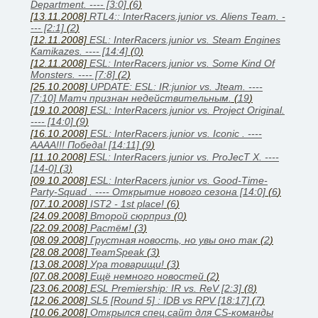
Department. ---- [3:0]
(
6
)
[13.11.2008]
RTL4:: InterRacers.junior vs. Aliens Team. -
--- [2:1]
(
2
)
[12.11.2008]
ESL: InterRacers.junior vs. Steam Engines
Kamikazes. ---- [14:4]
(
0
)
[12.11.2008]
ESL: InterRacers.junior vs. Some Kind Of
Monsters. ---- [7:8]
(
2
)
[25.10.2008]
UPDATE: ESL: IR:junior vs. Jteam. ----
[7:10] Матч признан недействительным.
(
19
)
[19.10.2008]
ESL: InterRacers.junior vs. Project Original.
---- [14:0]
(
9
)
[16.10.2008]
ESL: InterRacers.junior vs. Iconic . ----
АААА!!! Победа! [14:11]
(
9
)
[11.10.2008]
ESL: InterRacers.junior vs. ProJecT X. ----
[14-0]
(
3
)
[09.10.2008]
ESL: InterRacers.junior vs. Good-Time-
Party-Squad . ---- Открытие нового сезона [14:0]
(
6
)
[07.10.2008]
IST2 - 1st place!
(
6
)
[24.09.2008]
Второй сюрприз
(
0
)
[22.09.2008]
Растём!
(
3
)
[08.09.2008]
Грустная новость, но увы оно так
(
2
)
[28.08.2008]
TeamSpeak
(
3
)
[13.08.2008]
Ура товарищи!
(
3
)
[07.08.2008]
Ещё немного новостей
(
2
)
[23.06.2008]
ESL Premiership: IR vs. ReV [2:3]
(
8
)
[12.06.2008]
SL5 [Round 5] : IDB vs RPV [18:17]
(
7
)
[10.06.2008]
Открылся спец.сайт для CS-команды