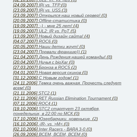
[24.09.2007]
IRj vs. TFP
(
0
)
[23.09.2007]
IRj vs. USS
(
3
)
[23.09.2007]
Открылся наш новый сервер!
(
0
)
[20.09.2007]
Offline-статистика
(
0
)
[19.09.2007]
:-) - мне 25 лет!
(
4
)
[19.09.2007]
UL2: IR vs. PoT
(
5
)
[13.09.2007]
Новый дизайн сайта!
(
4
)
[04.07.2007]
ROC6
(
0
)
[20.05.2007]
Наши детки жгут!
(
0
)
[23.04.2007]
Порвали францию))
(
1
)
[21.04.2007]
День Рождения нашей команды!
(
8
)
[20.04.2007]
Ничья с bioXar
(
0
)
[27.03.2007]
Бронза в ROC5
(
2
)
[04.01.2007]
Новая версия скинов
(
0
)
[31.12.2006]
C Новым годом!
(
1
)
[24.11.2006]
Темка очень важная. Прочесть следует
всем!
(
0
)
[21.11.2006]
STC2
(
1
)
[12.11.2006]
RET Russian Elimination Tournament
(
0
)
[07.11.2006]
ROC4
(
1
)
[19.10.2006]
STC2 стартует 23 октября,
понедельник, в 22:00 по МСК
(
0
)
[17.10.2006]
Юзербарчики. новенькие.
(
2
)
[16.10.2006]
-IR- vs. >M<
(
0
)
[02.10.2006]
Inter Racers - BARA 3-0
(
0
)
[26.09.2006]
ВСЕМ, ВСЕМ, ВСЕМ
(
0
)