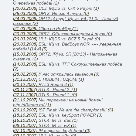
Очередная победа!
(
2
)
[30.03.2008]
UL3: IR|DS vs. C-K 6 Раунд
(
1
)
[25.03.2008]
ОРТ2: Итоги 4 тура.
(
0
)
[24.03.2008]
ORT2 [4 тур]: IRj vs. F4 [21:0] - Полный
разгром!
(
2
)
[21.03.2008]
Сбор на ProPlay
(
1
)
[20.03.2008]
ОРТ2: Объявлены карты 4 тура
(
0
)
[20.03.2008]
UL3: IR|DS vs. BCZ 5 Раунд
(
0
)
[20.03.2008]
ESL: IRj vs. BadBoys NOR. ---- Уверенная
победа! [14:4]
(
5
)
[15.03.2008]
ORT2: IRj vs. SR [20:13] - Напряженная
схватка.
(
2
)
[14.03.2008]
ESL: IRj vs. TFP Сокружительная победа
(
2
)
[28.02.2008]
У нас открылась вакансия
(
0
)
[31.12.2007]
С НОВЫМ ГОДОМ!
(
1
)
[20.12.2007]
RTL3 Round 8
(
1
)
[30.11.2007]
RTL3 - Round 2.
(
1
)
[27.11.2007]
RTL3 - Round 1.
(
0
)
[21.10.2007]
Мы переехали на новый домен!
http://IRteam.ru/
(
1
)
[20.10.2007]
IST Final: We are the champions!!!!
(
6
)
[18.10.2007]
ESL: IRj vs. keySport POWER
(
3
)
[15.10.2007]
STC4: IR vs. dac
(
1
)
[08.10.2007]
STC4: IR vs. wX
(
1
)
[07.10.2007]
IR:major vs. keyS Sport
(
0
)
[02.10.2007]
UL2: IR: vs. h2o
(
0
)