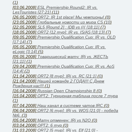
(
1
)
[03.06.2008]
ESL Premiership Round2: IR vs.
LesTouristes [27:21]
(
11
)
[26.05.2008]
ORT2: IR 1st place! Мы чемпионы!
(
8
)
[23.05.2008]
Глобальные новости из мира CS
(
10
)
[22.05.2008]
SL5 [Round 2] : IDB vs ((( [18:11]
(
7
)
[18.05.2008]
ORT2 [12 тур]: IR vs. IS/AS [18:13]
(
7
)
[09.05.2008]
Premiership Qualification Cup: IR vs. OLD
[17:14]
(
7
)
[05.05.2008]
Premiership Qualification Cup: IR vs.
eLogic [3:14]
(
5
)
[05.05.2008]
Товарищеский матч: IRj vs. ЖЕСТЬ
[21:11]
(
1
)
[29.04.2008]
Premiership Qualification Cup: IR vs. AoS
[14:4]
(
2
)
[21.04.2008]
ORT2 [8 тур]: IRj vs. RC [21:1]
(
0
)
[21.04.2008]
Нашей команде 2 ГОДА!!! С Днем
Рождения нас!!!
(
1
)
[16.04.2008]
Russian Open Championship 8
(
0
)
[15.04.2008]
ОРТ2: Турнирная таблица после 7 тура
(
1
)
[07.04.2008]
Наш канал в системе чатов IRC
(
0
)
[06.04.2008]
ORT2 [6 тур]: IRj vs. WOS [21:0] - победа
№6.
(
3
)
[05.04.2008]
Матч отменен: IRj vs N2O
(
0
)
[03.04.2008]
ОРТ2: 6 тур
(
0
)
[31.03.2008]
ORT2 [5 тур]: IRj vs. Elf [21:0] -