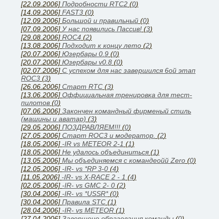
[22.09.2006]
Подробности RTC2
(
0
)
[14.09.2006]
FAST3
(
0
)
[12.09.2006]
Большой и правильный
(
0
)
[07.09.2006]
У нас появились Паcсив!
(
3
)
[29.08.2006]
ROC4
(
2
)
[13.08.2006]
Подходит к концу лето
(
2
)
[20.07.2006]
Юзербары 0.9
(
0
)
[20.07.2006]
Юзербары v0.8
(
0
)
[02.07.2006]
С успехом для нас завершился 6ой этап
ROC3
(
3
)
[26.06.2006]
Cтарт RTC
(
3
)
[13.06.2006]
Оффициальная тренировка для тест-
пилотов
(
0
)
[07.06.2006]
Закончен командный фирменый стиль
(машины и аватар)
(
3
)
[29.05.2006]
ПОЗДРАВЛЯЕМ!!!
(
0
)
[27.05.2006]
Старт ROC3 и модератор.
(
2
)
[18.05.2006]
-IR vs METEOR 2-1
(
1
)
[18.05.2006]
Не удалось объединиться
(
1
)
[13.05.2006]
Мы объединяемся с командеойй Zero
(
0
)
[12.05.2006]
-IR- vs *RP 3-0
(
4
)
[11.05.2006]
-IR- vs X-RACE 2 - 1
(
4
)
[02.05.2006]
-IR- vs GMC 2- 0
(
2
)
[30.04.2006]
-IR- vs *USSR*
(
0
)
[30.04.2006]
Правила STC
(
1
)
[28.04.2006]
-IR- vs METEOR
(
1
)
[27.04.2006]
Завершено образования команды
(
0
)