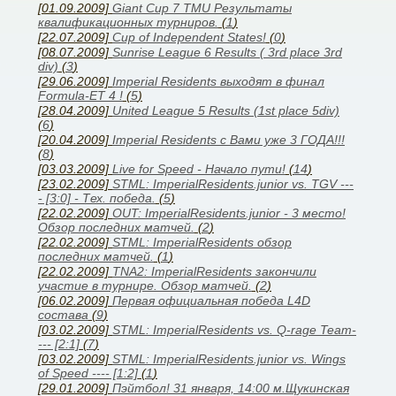
[01.09.2009]
Giant Cup 7 TMU Результаты
квалификационных турниров.
(
1
)
[22.07.2009]
Cup of Independent States!
(
0
)
[08.07.2009]
Sunrise League 6 Results ( 3rd place 3rd
div)
(
3
)
[29.06.2009]
Imperial Residents выходят в финал
Formula-ET 4 !
(
5
)
[28.04.2009]
United League 5 Results (1st place 5div)
(
6
)
[20.04.2009]
Imperial Residents с Вами уже 3 ГОДА!!!
(
8
)
[03.03.2009]
Live for Speed - Начало пути!
(
14
)
[23.02.2009]
STML: ImperialResidents.junior vs. TGV ---
- [3:0] - Тех. победа.
(
5
)
[22.02.2009]
OUT: ImperialResidents.junior - 3 место!
Обзор последних матчей.
(
2
)
[22.02.2009]
STML: ImperialResidents обзор
последних матчей.
(
1
)
[22.02.2009]
TNA2: ImperialResidents закончили
участие в турнире. Обзор матчей.
(
2
)
[06.02.2009]
Первая официальная победа L4D
состава
(
9
)
[03.02.2009]
STML: ImperialResidents vs. Q-rage Team-
--- [2:1]
(
7
)
[03.02.2009]
STML: ImperialResidents.junior vs. Wings
of Speed ---- [1:2]
(
1
)
[29.01.2009]
Пэйтбол! 31 января, 14:00 м.Щукинская