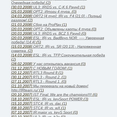
Очередная победа!
(
2
)
[30.03.2008]
UL3: IR|DS vs. C-K 6 Раунд
(
1
)
[25.03.2008]
ОРТ2: Итоги 4 тура.
(
0
)
[24.03.2008]
ORT2 [4 тур]: IRj vs. F4 [21:0] - Полный
разгром!
(
2
)
[21.03.2008]
Сбор на ProPlay
(
1
)
[20.03.2008]
ОРТ2: Объявлены карты 4 тура
(
0
)
[20.03.2008]
UL3: IR|DS vs. BCZ 5 Раунд
(
0
)
[20.03.2008]
ESL: IRj vs. BadBoys NOR. ---- Уверенная
победа! [14:4]
(
5
)
[15.03.2008]
ORT2: IRj vs. SR [20:13] - Напряженная
схватка.
(
2
)
[14.03.2008]
ESL: IRj vs. TFP Сокружительная победа
(
2
)
[28.02.2008]
У нас открылась вакансия
(
0
)
[31.12.2007]
С НОВЫМ ГОДОМ!
(
1
)
[20.12.2007]
RTL3 Round 8
(
1
)
[30.11.2007]
RTL3 - Round 2.
(
1
)
[27.11.2007]
RTL3 - Round 1.
(
0
)
[21.10.2007]
Мы переехали на новый домен!
http://IRteam.ru/
(
1
)
[20.10.2007]
IST Final: We are the champions!!!!
(
6
)
[18.10.2007]
ESL: IRj vs. keySport POWER
(
3
)
[15.10.2007]
STC4: IR vs. dac
(
1
)
[08.10.2007]
STC4: IR vs. wX
(
1
)
[07.10.2007]
IR:major vs. keyS Sport
(
0
)
[02.10.2007]
UL2: IR: vs. h2o
(
0
)