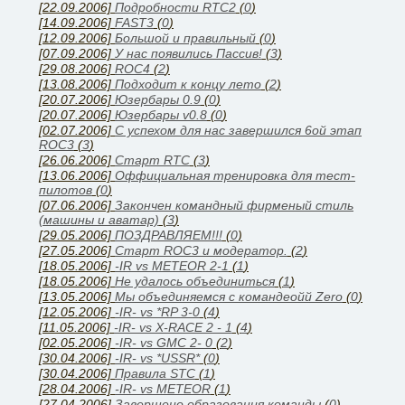
[22.09.2006]
Подробности RTC2
(
0
)
[14.09.2006]
FAST3
(
0
)
[12.09.2006]
Большой и правильный
(
0
)
[07.09.2006]
У нас появились Паcсив!
(
3
)
[29.08.2006]
ROC4
(
2
)
[13.08.2006]
Подходит к концу лето
(
2
)
[20.07.2006]
Юзербары 0.9
(
0
)
[20.07.2006]
Юзербары v0.8
(
0
)
[02.07.2006]
С успехом для нас завершился 6ой этап
ROC3
(
3
)
[26.06.2006]
Cтарт RTC
(
3
)
[13.06.2006]
Оффициальная тренировка для тест-
пилотов
(
0
)
[07.06.2006]
Закончен командный фирменый стиль
(машины и аватар)
(
3
)
[29.05.2006]
ПОЗДРАВЛЯЕМ!!!
(
0
)
[27.05.2006]
Старт ROC3 и модератор.
(
2
)
[18.05.2006]
-IR vs METEOR 2-1
(
1
)
[18.05.2006]
Не удалось объединиться
(
1
)
[13.05.2006]
Мы объединяемся с командеойй Zero
(
0
)
[12.05.2006]
-IR- vs *RP 3-0
(
4
)
[11.05.2006]
-IR- vs X-RACE 2 - 1
(
4
)
[02.05.2006]
-IR- vs GMC 2- 0
(
2
)
[30.04.2006]
-IR- vs *USSR*
(
0
)
[30.04.2006]
Правила STC
(
1
)
[28.04.2006]
-IR- vs METEOR
(
1
)
[27.04.2006]
Завершено образования команды
(
0
)