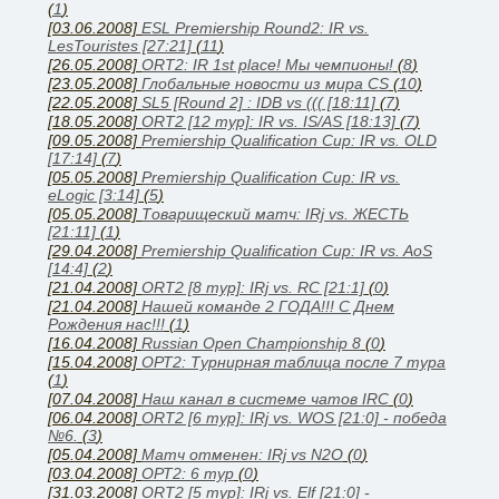
(
1
)
[03.06.2008]
ESL Premiership Round2: IR vs.
LesTouristes [27:21]
(
11
)
[26.05.2008]
ORT2: IR 1st place! Мы чемпионы!
(
8
)
[23.05.2008]
Глобальные новости из мира CS
(
10
)
[22.05.2008]
SL5 [Round 2] : IDB vs ((( [18:11]
(
7
)
[18.05.2008]
ORT2 [12 тур]: IR vs. IS/AS [18:13]
(
7
)
[09.05.2008]
Premiership Qualification Cup: IR vs. OLD
[17:14]
(
7
)
[05.05.2008]
Premiership Qualification Cup: IR vs.
eLogic [3:14]
(
5
)
[05.05.2008]
Товарищеский матч: IRj vs. ЖЕСТЬ
[21:11]
(
1
)
[29.04.2008]
Premiership Qualification Cup: IR vs. AoS
[14:4]
(
2
)
[21.04.2008]
ORT2 [8 тур]: IRj vs. RC [21:1]
(
0
)
[21.04.2008]
Нашей команде 2 ГОДА!!! С Днем
Рождения нас!!!
(
1
)
[16.04.2008]
Russian Open Championship 8
(
0
)
[15.04.2008]
ОРТ2: Турнирная таблица после 7 тура
(
1
)
[07.04.2008]
Наш канал в системе чатов IRC
(
0
)
[06.04.2008]
ORT2 [6 тур]: IRj vs. WOS [21:0] - победа
№6.
(
3
)
[05.04.2008]
Матч отменен: IRj vs N2O
(
0
)
[03.04.2008]
ОРТ2: 6 тур
(
0
)
[31.03.2008]
ORT2 [5 тур]: IRj vs. Elf [21:0] -