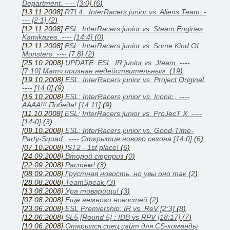
Department. ---- [3:0]
(
6
)
[13.11.2008]
RTL4:: InterRacers.junior vs. Aliens Team. -
--- [2:1]
(
2
)
[12.11.2008]
ESL: InterRacers.junior vs. Steam Engines
Kamikazes. ---- [14:4]
(
0
)
[12.11.2008]
ESL: InterRacers.junior vs. Some Kind Of
Monsters. ---- [7:8]
(
2
)
[25.10.2008]
UPDATE: ESL: IR:junior vs. Jteam. ----
[7:10] Матч признан недействительным.
(
19
)
[19.10.2008]
ESL: InterRacers.junior vs. Project Original.
---- [14:0]
(
9
)
[16.10.2008]
ESL: InterRacers.junior vs. Iconic . ----
АААА!!! Победа! [14:11]
(
9
)
[11.10.2008]
ESL: InterRacers.junior vs. ProJecT X. ----
[14-0]
(
3
)
[09.10.2008]
ESL: InterRacers.junior vs. Good-Time-
Party-Squad . ---- Открытие нового сезона [14:0]
(
6
)
[07.10.2008]
IST2 - 1st place!
(
6
)
[24.09.2008]
Второй сюрприз
(
0
)
[22.09.2008]
Растём!
(
3
)
[08.09.2008]
Грустная новость, но увы оно так
(
2
)
[28.08.2008]
TeamSpeak
(
3
)
[13.08.2008]
Ура товарищи!
(
3
)
[07.08.2008]
Ещё немного новостей
(
2
)
[23.06.2008]
ESL Premiership: IR vs. ReV [2:3]
(
8
)
[12.06.2008]
SL5 [Round 5] : IDB vs RPV [18:17]
(
7
)
[10.06.2008]
Открылся спец.сайт для CS-команды