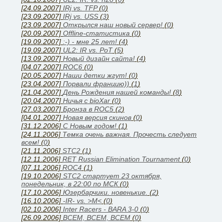
[24.09.2007]
IRj vs. TFP
(
0
)
[23.09.2007]
IRj vs. USS
(
3
)
[23.09.2007]
Открылся наш новый сервер!
(
0
)
[20.09.2007]
Offline-статистика
(
0
)
[19.09.2007]
:-) - мне 25 лет!
(
4
)
[19.09.2007]
UL2: IR vs. PoT
(
5
)
[13.09.2007]
Новый дизайн сайта!
(
4
)
[04.07.2007]
ROC6
(
0
)
[20.05.2007]
Наши детки жгут!
(
0
)
[23.04.2007]
Порвали францию))
(
1
)
[21.04.2007]
День Рождения нашей команды!
(
8
)
[20.04.2007]
Ничья с bioXar
(
0
)
[27.03.2007]
Бронза в ROC5
(
2
)
[04.01.2007]
Новая версия скинов
(
0
)
[31.12.2006]
C Новым годом!
(
1
)
[24.11.2006]
Темка очень важная. Прочесть следует
всем!
(
0
)
[21.11.2006]
STC2
(
1
)
[12.11.2006]
RET Russian Elimination Tournament
(
0
)
[07.11.2006]
ROC4
(
1
)
[19.10.2006]
STC2 стартует 23 октября,
понедельник, в 22:00 по МСК
(
0
)
[17.10.2006]
Юзербарчики. новенькие.
(
2
)
[16.10.2006]
-IR- vs. >M<
(
0
)
[02.10.2006]
Inter Racers - BARA 3-0
(
0
)
[26.09.2006]
ВСЕМ, ВСЕМ, ВСЕМ
(
0
)