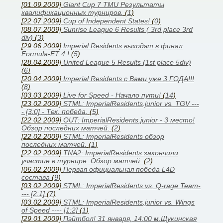
[01.09.2009]
Giant Cup 7 TMU Результаты
квалификационных турниров.
(
1
)
[22.07.2009]
Cup of Independent States!
(
0
)
[08.07.2009]
Sunrise League 6 Results ( 3rd place 3rd
div)
(
3
)
[29.06.2009]
Imperial Residents выходят в финал
Formula-ET 4 !
(
5
)
[28.04.2009]
United League 5 Results (1st place 5div)
(
6
)
[20.04.2009]
Imperial Residents с Вами уже 3 ГОДА!!!
(
8
)
[03.03.2009]
Live for Speed - Начало пути!
(
14
)
[23.02.2009]
STML: ImperialResidents.junior vs. TGV ---
- [3:0] - Тех. победа.
(
5
)
[22.02.2009]
OUT: ImperialResidents.junior - 3 место!
Обзор последних матчей.
(
2
)
[22.02.2009]
STML: ImperialResidents обзор
последних матчей.
(
1
)
[22.02.2009]
TNA2: ImperialResidents закончили
участие в турнире. Обзор матчей.
(
2
)
[06.02.2009]
Первая официальная победа L4D
состава
(
9
)
[03.02.2009]
STML: ImperialResidents vs. Q-rage Team-
--- [2:1]
(
7
)
[03.02.2009]
STML: ImperialResidents.junior vs. Wings
of Speed ---- [1:2]
(
1
)
[29.01.2009]
Пэйтбол! 31 января, 14:00 м.Щукинская