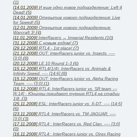
(
1
)
[14.01.2009]
И еще одно новое подразделение: Left 4
Dead!
(
5
)
[14.01.2009]
Открытие нового подразделения: Live
for Speed!
(
5
)
[12.01.2009]
Открытие нового подразделения:
Warcraft 3!
(
4
)
[11.01.2009]
InterRacers → Imperial Residents
(
10
)
[31.12.2008]
C новым годом!
(
7
)
[29.12.2008]
RTL4 - 1st place!
(
7
)
[21.12.2008]
OUT: InterRacers.junior vs. Insects. ----
[3:0]
(
8
)
[20.12.2008]
LE 10 Round 1-3
(
6
)
[15.12.2008]
RTL4(1/4): InterRacers vs. Animals &
Infinity Speed. ---- [14:6]
(
8
)
[15.12.2008]
OUT: InterRacers.junior vs. Alpha Racing
Team. ---- [3:0]
(
1
)
[15.12.2008]
RTL4: InterRacers.junior vs. SR:team ---
[6:14] - Юниоры покидают турнир RTL4 на стадии
1\8.
(
3
)
[25.11.2008]
ESL: InterRacers.junior vs. X-DT. ---- [14:5]
(
6
)
[23.11.2008]
RTL4: InterRacers vs. TM-JAGUAR. ----
[3:0]
(
3
)
[17.11.2008]
RTL4:: InterRacers vs. Red Clan. ---- [3:0]
(
0
)
[16.11.2008]
RTL4:: InterRacers.junior vs. Qirex Racing