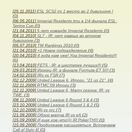
[25.11.2011]
ESL SCS2 irs 1 место во 2 дивизионе !
(
0
)
[06.05.2011]
Imperial Residents.tmu в 1\4 финала ESL:
Spring Cup
(
0
)
[21.04.2011]
5 лет команде Imperial Residents
(
0
)
[04.11.2010]
SL7 - IR: нет равных во втором
дивизионе
(
3
)
[05.07.2010]
TM Rankings 2010
(
0
)
[21.04.2010]
+1 Новое подразделение
(
4
)
[20.04.2010]
4 года нам уже! Ура Imperial Residents!!!
(
6
)
[13.04.2010]
FET5 - IR: в шестерке лучших!!!
(
5
)
[29.03.2010]
Игроки IR: в финале Formula-ET 5!!!
(
3
)
[14.02.2010]
IRs vs FSR
(
7
)
[02.12.2009]
United League 6. Итоги. "21 из 21".
(
4
)
[22.11.2009]
RTMC'09 Итоги
(
3
)
[12.11.2009]
United League 6, Матч сезона: IR: vs
TWE.
(
3
)
[08.11.2009]
United League 6 Round 3 & 4
(
3
)
[23.10.2009]
United League 6 Round 1 & 2
(
5
)
[12.10.2009]
IRj vs nrc
(
7
)
[21.09.2009]
Обзор матча IR vs eX
(
2
)
[15.09.2009]
И еще кое-что))) IR:PokerTH!!!
(
0
)
[15.09.2009]
Продолжаем расширяться. Встречаем
Call of Duty 4!
(
0
)