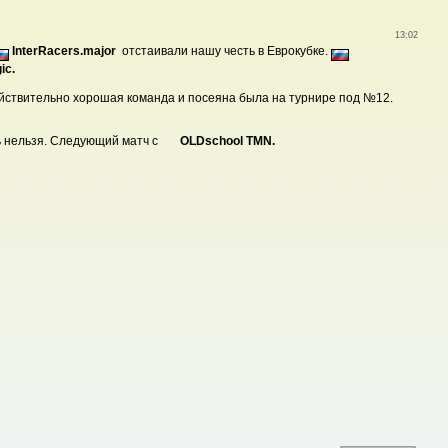
13:02
InterRacers.major
отстаивали нашу честь в Еврокубке.
ic.
йствительно хорошая команда и посеяна была на турнире под №12.
ь нельзя. Следующий матч с
OLDschool TMN.