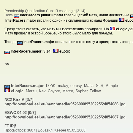
Premiership Qualification Cup: IR vs. eLogic [3:14]
Пока
InterRacers.junior
играли товарищеский матч, наши доблестные
InterRacers.major
играли с одной из сильнейших команд Франции
eLog
Сразу стоит сказать, что матч мы к сожалению проиграли. Но
eLogic
де
Матч прошел в острой борьбе, но этого было мало для победы.
Теперь
InterRacers.major
попали в нижнюю сетку и проигрывать тепер
InterRacers.major
[3:14]
eLogic
vs
InterRacers.major
: DiZiK, malay, corpsy, Mafia, ScR, P!mple.
eLogic
: Marsu, Kev, Coyote, Marco, Sypher, Follow.
NC2-Kirz-A [3:7]
http://download.esl.eu/matchmedia/9526000/9526225/24854086.jpg
ESWC-04-02 [0:7]
http://download.esl.eu/matchmedia/9526000/9526225/24854087.jpg
ГГ IRj!
Просмотров
: 3607 |
Добавил
:
Keeper
05.05.2008