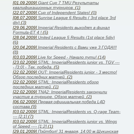
[01.09.2009]
Giant Cup 7 TMU Результаты
квалификационных турниров.
(
1
)
[22.07.2009]
Cup of Independent States!
(
0
)
[08.07.2009]
Sunrise League 6 Results ( 3rd place 3rd
div)
(
3
)
[29.06.2009]
Imperial Residents выходят в финал
Formula-ET 4 !
(
5
)
[28.04.2009]
United League 5 Results (1st place 5div)
(
6
)
[20.04.2009]
Imperial Residents с Вами уже 3 ГОДА!!!
(
8
)
[03.03.2009]
Live for Speed - Начало пути!
(
14
)
[23.02.2009]
STML: ImperialResidents.junior vs. TGV ---
- [3:0] - Тех. победа.
(
5
)
[22.02.2009]
OUT: ImperialResidents.junior - 3 место!
Обзор последних матчей.
(
2
)
[22.02.2009]
STML: ImperialResidents обзор
последних матчей.
(
1
)
[22.02.2009]
TNA2: ImperialResidents закончили
участие в турнире. Обзор матчей.
(
2
)
[06.02.2009]
Первая официальная победа L4D
состава
(
9
)
[03.02.2009]
STML: ImperialResidents vs. Q-rage Team-
--- [2:1]
(
7
)
[03.02.2009]
STML: ImperialResidents.junior vs. Wings
of Speed ---- [1:2]
(
1
)
[29.01.2009]
Пэйтбол! 31 января, 14:00 м.Щукинская