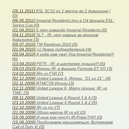
[25.11.2011]
ESL SCS2 irs 1 место во 2 дивизионе !
(
0
)
[06.05.2011]
Imperial Residents.tmu в 1\4 финала ESL:
Spring Cup
(
0
)
[21.04.2011]
5 лет команде Imperial Residents
(
0
)
[04.11.2010]
SL7 - IR: нет равных во втором
дивизионе
(
3
)
[05.07.2010]
TM Rankings 2010
(
0
)
[21.04.2010]
+1 Новое подразделение
(
4
)
[20.04.2010]
4 года нам уже! Ура Imperial Residents!!!
(
6
)
[13.04.2010]
FET5 - IR: в шестерке лучших!!!
(
5
)
[29.03.2010]
Игроки IR: в финале Formula-ET 5!!!
(
3
)
[14.02.2010]
IRs vs FSR
(
7
)
[02.12.2009]
United League 6. Итоги. "21 из 21".
(
4
)
[22.11.2009]
RTMC'09 Итоги
(
3
)
[12.11.2009]
United League 6, Матч сезона: IR: vs
TWE.
(
3
)
[08.11.2009]
United League 6 Round 3 & 4
(
3
)
[23.10.2009]
United League 6 Round 1 & 2
(
5
)
[12.10.2009]
IRj vs nrc
(
7
)
[21.09.2009]
Обзор матча IR vs eX
(
2
)
[15.09.2009]
И еще кое-что))) IR:PokerTH!!!
(
0
)
[15.09.2009]
Продолжаем расширяться. Встречаем
Call of Duty 4!
(
0
)