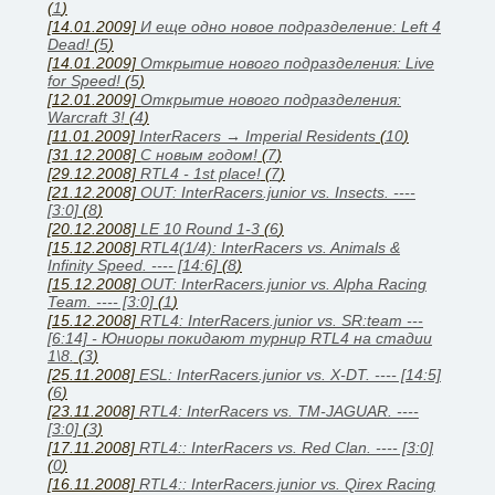
(
1
)
[14.01.2009]
И еще одно новое подразделение: Left 4
Dead!
(
5
)
[14.01.2009]
Открытие нового подразделения: Live
for Speed!
(
5
)
[12.01.2009]
Открытие нового подразделения:
Warcraft 3!
(
4
)
[11.01.2009]
InterRacers → Imperial Residents
(
10
)
[31.12.2008]
C новым годом!
(
7
)
[29.12.2008]
RTL4 - 1st place!
(
7
)
[21.12.2008]
OUT: InterRacers.junior vs. Insects. ----
[3:0]
(
8
)
[20.12.2008]
LE 10 Round 1-3
(
6
)
[15.12.2008]
RTL4(1/4): InterRacers vs. Animals &
Infinity Speed. ---- [14:6]
(
8
)
[15.12.2008]
OUT: InterRacers.junior vs. Alpha Racing
Team. ---- [3:0]
(
1
)
[15.12.2008]
RTL4: InterRacers.junior vs. SR:team ---
[6:14] - Юниоры покидают турнир RTL4 на стадии
1\8.
(
3
)
[25.11.2008]
ESL: InterRacers.junior vs. X-DT. ---- [14:5]
(
6
)
[23.11.2008]
RTL4: InterRacers vs. TM-JAGUAR. ----
[3:0]
(
3
)
[17.11.2008]
RTL4:: InterRacers vs. Red Clan. ---- [3:0]
(
0
)
[16.11.2008]
RTL4:: InterRacers.junior vs. Qirex Racing