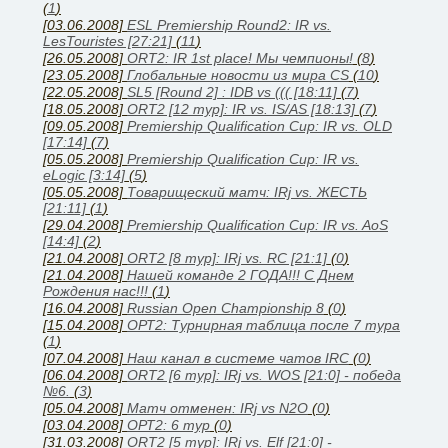
(
1
)
[03.06.2008]
ESL Premiership Round2: IR vs.
LesTouristes [27:21]
(
11
)
[26.05.2008]
ORT2: IR 1st place! Мы чемпионы!
(
8
)
[23.05.2008]
Глобальные новости из мира CS
(
10
)
[22.05.2008]
SL5 [Round 2] : IDB vs ((( [18:11]
(
7
)
[18.05.2008]
ORT2 [12 тур]: IR vs. IS/AS [18:13]
(
7
)
[09.05.2008]
Premiership Qualification Cup: IR vs. OLD
[17:14]
(
7
)
[05.05.2008]
Premiership Qualification Cup: IR vs.
eLogic [3:14]
(
5
)
[05.05.2008]
Товарищеский матч: IRj vs. ЖЕСТЬ
[21:11]
(
1
)
[29.04.2008]
Premiership Qualification Cup: IR vs. AoS
[14:4]
(
2
)
[21.04.2008]
ORT2 [8 тур]: IRj vs. RC [21:1]
(
0
)
[21.04.2008]
Нашей команде 2 ГОДА!!! С Днем
Рождения нас!!!
(
1
)
[16.04.2008]
Russian Open Championship 8
(
0
)
[15.04.2008]
ОРТ2: Турнирная таблица после 7 тура
(
1
)
[07.04.2008]
Наш канал в системе чатов IRC
(
0
)
[06.04.2008]
ORT2 [6 тур]: IRj vs. WOS [21:0] - победа
№6.
(
3
)
[05.04.2008]
Матч отменен: IRj vs N2O
(
0
)
[03.04.2008]
ОРТ2: 6 тур
(
0
)
[31.03.2008]
ORT2 [5 тур]: IRj vs. Elf [21:0] -