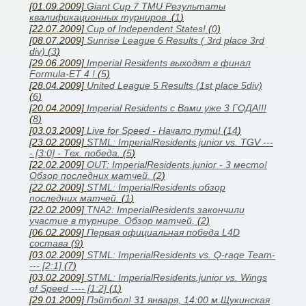
[01.09.2009]
Giant Cup 7 TMU Результаты
квалификационных турниров.
(
1
)
[22.07.2009]
Cup of Independent States!
(
0
)
[08.07.2009]
Sunrise League 6 Results ( 3rd place 3rd
div)
(
3
)
[29.06.2009]
Imperial Residents выходят в финал
Formula-ET 4 !
(
5
)
[28.04.2009]
United League 5 Results (1st place 5div)
(
6
)
[20.04.2009]
Imperial Residents с Вами уже 3 ГОДА!!!
(
8
)
[03.03.2009]
Live for Speed - Начало пути!
(
14
)
[23.02.2009]
STML: ImperialResidents.junior vs. TGV ---
- [3:0] - Тех. победа.
(
5
)
[22.02.2009]
OUT: ImperialResidents.junior - 3 место!
Обзор последних матчей.
(
2
)
[22.02.2009]
STML: ImperialResidents обзор
последних матчей.
(
1
)
[22.02.2009]
TNA2: ImperialResidents закончили
участие в турнире. Обзор матчей.
(
2
)
[06.02.2009]
Первая официальная победа L4D
состава
(
9
)
[03.02.2009]
STML: ImperialResidents vs. Q-rage Team-
--- [2:1]
(
7
)
[03.02.2009]
STML: ImperialResidents.junior vs. Wings
of Speed ---- [1:2]
(
1
)
[29.01.2009]
Пэйтбол! 31 января, 14:00 м.Щукинская