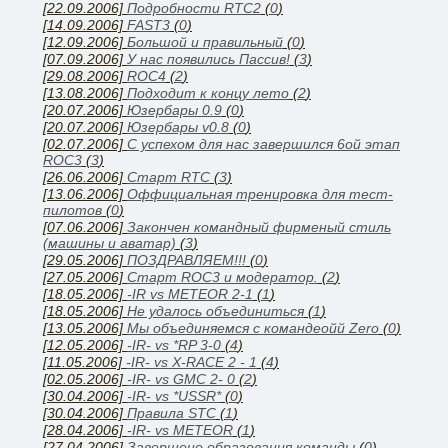
[22.09.2006]
Подробности RTC2
(
0
)
[14.09.2006]
FAST3
(
0
)
[12.09.2006]
Большой и правильный
(
0
)
[07.09.2006]
У нас появились Паcсив!
(
3
)
[29.08.2006]
ROC4
(
2
)
[13.08.2006]
Подходит к концу лето
(
2
)
[20.07.2006]
Юзербары 0.9
(
0
)
[20.07.2006]
Юзербары v0.8
(
0
)
[02.07.2006]
С успехом для нас завершился 6ой этап
ROC3
(
3
)
[26.06.2006]
Cтарт RTC
(
3
)
[13.06.2006]
Оффициальная тренировка для тест-
пилотов
(
0
)
[07.06.2006]
Закончен командный фирменый стиль
(машины и аватар)
(
3
)
[29.05.2006]
ПОЗДРАВЛЯЕМ!!!
(
0
)
[27.05.2006]
Старт ROC3 и модератор.
(
2
)
[18.05.2006]
-IR vs METEOR 2-1
(
1
)
[18.05.2006]
Не удалось объединиться
(
1
)
[13.05.2006]
Мы объединяемся с командеойй Zero
(
0
)
[12.05.2006]
-IR- vs *RP 3-0
(
4
)
[11.05.2006]
-IR- vs X-RACE 2 - 1
(
4
)
[02.05.2006]
-IR- vs GMC 2- 0
(
2
)
[30.04.2006]
-IR- vs *USSR*
(
0
)
[30.04.2006]
Правила STC
(
1
)
[28.04.2006]
-IR- vs METEOR
(
1
)
[27.04.2006]
Завершено образования команды
(
0
)