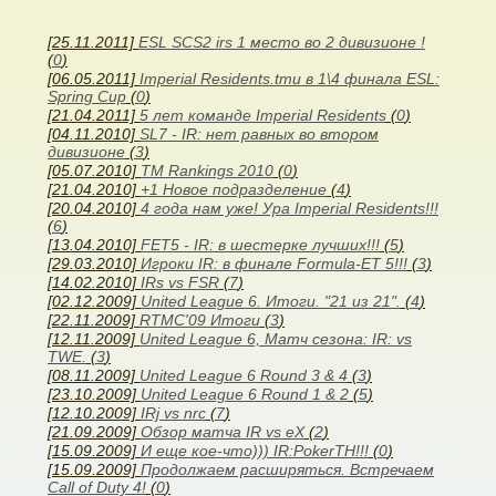
[25.11.2011]
ESL SCS2 irs 1 место во 2 дивизионе !
(
0
)
[06.05.2011]
Imperial Residents.tmu в 1\4 финала ESL:
Spring Cup
(
0
)
[21.04.2011]
5 лет команде Imperial Residents
(
0
)
[04.11.2010]
SL7 - IR: нет равных во втором
дивизионе
(
3
)
[05.07.2010]
TM Rankings 2010
(
0
)
[21.04.2010]
+1 Новое подразделение
(
4
)
[20.04.2010]
4 года нам уже! Ура Imperial Residents!!!
(
6
)
[13.04.2010]
FET5 - IR: в шестерке лучших!!!
(
5
)
[29.03.2010]
Игроки IR: в финале Formula-ET 5!!!
(
3
)
[14.02.2010]
IRs vs FSR
(
7
)
[02.12.2009]
United League 6. Итоги. "21 из 21".
(
4
)
[22.11.2009]
RTMC'09 Итоги
(
3
)
[12.11.2009]
United League 6, Матч сезона: IR: vs
TWE.
(
3
)
[08.11.2009]
United League 6 Round 3 & 4
(
3
)
[23.10.2009]
United League 6 Round 1 & 2
(
5
)
[12.10.2009]
IRj vs nrc
(
7
)
[21.09.2009]
Обзор матча IR vs eX
(
2
)
[15.09.2009]
И еще кое-что))) IR:PokerTH!!!
(
0
)
[15.09.2009]
Продолжаем расширяться. Встречаем
Call of Duty 4!
(
0
)