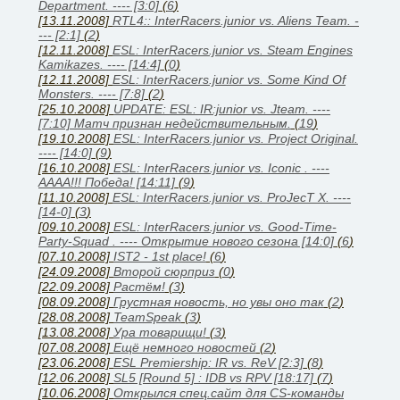
Department. ---- [3:0]
(
6
)
[13.11.2008]
RTL4:: InterRacers.junior vs. Aliens Team. -
--- [2:1]
(
2
)
[12.11.2008]
ESL: InterRacers.junior vs. Steam Engines
Kamikazes. ---- [14:4]
(
0
)
[12.11.2008]
ESL: InterRacers.junior vs. Some Kind Of
Monsters. ---- [7:8]
(
2
)
[25.10.2008]
UPDATE: ESL: IR:junior vs. Jteam. ----
[7:10] Матч признан недействительным.
(
19
)
[19.10.2008]
ESL: InterRacers.junior vs. Project Original.
---- [14:0]
(
9
)
[16.10.2008]
ESL: InterRacers.junior vs. Iconic . ----
АААА!!! Победа! [14:11]
(
9
)
[11.10.2008]
ESL: InterRacers.junior vs. ProJecT X. ----
[14-0]
(
3
)
[09.10.2008]
ESL: InterRacers.junior vs. Good-Time-
Party-Squad . ---- Открытие нового сезона [14:0]
(
6
)
[07.10.2008]
IST2 - 1st place!
(
6
)
[24.09.2008]
Второй сюрприз
(
0
)
[22.09.2008]
Растём!
(
3
)
[08.09.2008]
Грустная новость, но увы оно так
(
2
)
[28.08.2008]
TeamSpeak
(
3
)
[13.08.2008]
Ура товарищи!
(
3
)
[07.08.2008]
Ещё немного новостей
(
2
)
[23.06.2008]
ESL Premiership: IR vs. ReV [2:3]
(
8
)
[12.06.2008]
SL5 [Round 5] : IDB vs RPV [18:17]
(
7
)
[10.06.2008]
Открылся спец.сайт для CS-команды