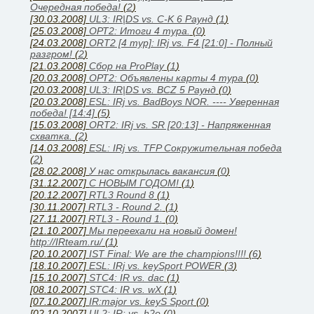
Очередная победа!
(
2
)
[30.03.2008]
UL3: IR|DS vs. C-K 6 Раунд
(
1
)
[25.03.2008]
ОРТ2: Итоги 4 тура.
(
0
)
[24.03.2008]
ORT2 [4 тур]: IRj vs. F4 [21:0] - Полный
разгром!
(
2
)
[21.03.2008]
Сбор на ProPlay
(
1
)
[20.03.2008]
ОРТ2: Объявлены карты 4 тура
(
0
)
[20.03.2008]
UL3: IR|DS vs. BCZ 5 Раунд
(
0
)
[20.03.2008]
ESL: IRj vs. BadBoys NOR. ---- Уверенная
победа! [14:4]
(
5
)
[15.03.2008]
ORT2: IRj vs. SR [20:13] - Напряженная
схватка.
(
2
)
[14.03.2008]
ESL: IRj vs. TFP Сокружительная победа
(
2
)
[28.02.2008]
У нас открылась вакансия
(
0
)
[31.12.2007]
С НОВЫМ ГОДОМ!
(
1
)
[20.12.2007]
RTL3 Round 8
(
1
)
[30.11.2007]
RTL3 - Round 2.
(
1
)
[27.11.2007]
RTL3 - Round 1.
(
0
)
[21.10.2007]
Мы переехали на новый домен!
http://IRteam.ru/
(
1
)
[20.10.2007]
IST Final: We are the champions!!!!
(
6
)
[18.10.2007]
ESL: IRj vs. keySport POWER
(
3
)
[15.10.2007]
STC4: IR vs. dac
(
1
)
[08.10.2007]
STC4: IR vs. wX
(
1
)
[07.10.2007]
IR:major vs. keyS Sport
(
0
)
[02.10.2007]
UL2: IR: vs. h2o
(
0
)