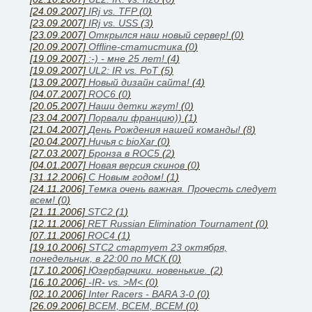
[24.09.2007]
IRj vs. TFP
(
0
)
[23.09.2007]
IRj vs. USS
(
3
)
[23.09.2007]
Открылся наш новый сервер!
(
0
)
[20.09.2007]
Offline-статистика
(
0
)
[19.09.2007]
:-) - мне 25 лет!
(
4
)
[19.09.2007]
UL2: IR vs. PoT
(
5
)
[13.09.2007]
Новый дизайн сайта!
(
4
)
[04.07.2007]
ROC6
(
0
)
[20.05.2007]
Наши детки жгут!
(
0
)
[23.04.2007]
Порвали францию))
(
1
)
[21.04.2007]
День Рождения нашей команды!
(
8
)
[20.04.2007]
Ничья с bioXar
(
0
)
[27.03.2007]
Бронза в ROC5
(
2
)
[04.01.2007]
Новая версия скинов
(
0
)
[31.12.2006]
C Новым годом!
(
1
)
[24.11.2006]
Темка очень важная. Прочесть следует
всем!
(
0
)
[21.11.2006]
STC2
(
1
)
[12.11.2006]
RET Russian Elimination Tournament
(
0
)
[07.11.2006]
ROC4
(
1
)
[19.10.2006]
STC2 стартует 23 октября,
понедельник, в 22:00 по МСК
(
0
)
[17.10.2006]
Юзербарчики. новенькие.
(
2
)
[16.10.2006]
-IR- vs. >M<
(
0
)
[02.10.2006]
Inter Racers - BARA 3-0
(
0
)
[26.09.2006]
ВСЕМ, ВСЕМ, ВСЕМ
(
0
)