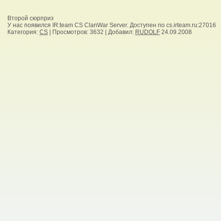
Второй сюрприз
У нас появился IR:team CS ClanWar Server. Доступен по cs.irteam.ru:27016
Категория
:
CS
|
Просмотров
: 3632 |
Добавил
:
RUDOLF
24.09.2008