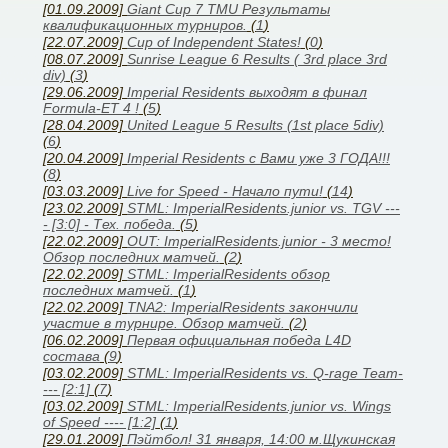
[01.09.2009]
Giant Cup 7 TMU Результаты
квалификационных турниров.
(
1
)
[22.07.2009]
Cup of Independent States!
(
0
)
[08.07.2009]
Sunrise League 6 Results ( 3rd place 3rd
div)
(
3
)
[29.06.2009]
Imperial Residents выходят в финал
Formula-ET 4 !
(
5
)
[28.04.2009]
United League 5 Results (1st place 5div)
(
6
)
[20.04.2009]
Imperial Residents с Вами уже 3 ГОДА!!!
(
8
)
[03.03.2009]
Live for Speed - Начало пути!
(
14
)
[23.02.2009]
STML: ImperialResidents.junior vs. TGV ---
- [3:0] - Тех. победа.
(
5
)
[22.02.2009]
OUT: ImperialResidents.junior - 3 место!
Обзор последних матчей.
(
2
)
[22.02.2009]
STML: ImperialResidents обзор
последних матчей.
(
1
)
[22.02.2009]
TNA2: ImperialResidents закончили
участие в турнире. Обзор матчей.
(
2
)
[06.02.2009]
Первая официальная победа L4D
состава
(
9
)
[03.02.2009]
STML: ImperialResidents vs. Q-rage Team-
--- [2:1]
(
7
)
[03.02.2009]
STML: ImperialResidents.junior vs. Wings
of Speed ---- [1:2]
(
1
)
[29.01.2009]
Пэйтбол! 31 января, 14:00 м.Щукинская