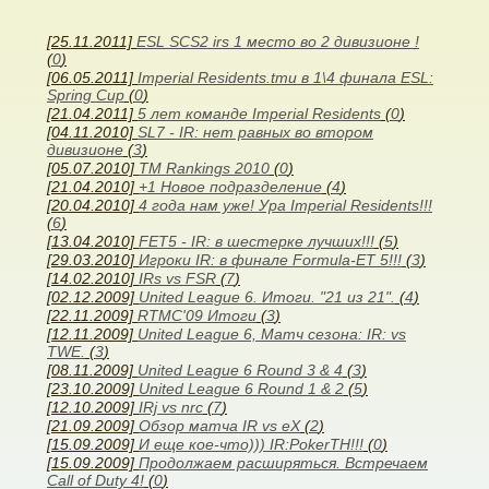
[25.11.2011]
ESL SCS2 irs 1 место во 2 дивизионе !
(
0
)
[06.05.2011]
Imperial Residents.tmu в 1\4 финала ESL:
Spring Cup
(
0
)
[21.04.2011]
5 лет команде Imperial Residents
(
0
)
[04.11.2010]
SL7 - IR: нет равных во втором
дивизионе
(
3
)
[05.07.2010]
TM Rankings 2010
(
0
)
[21.04.2010]
+1 Новое подразделение
(
4
)
[20.04.2010]
4 года нам уже! Ура Imperial Residents!!!
(
6
)
[13.04.2010]
FET5 - IR: в шестерке лучших!!!
(
5
)
[29.03.2010]
Игроки IR: в финале Formula-ET 5!!!
(
3
)
[14.02.2010]
IRs vs FSR
(
7
)
[02.12.2009]
United League 6. Итоги. "21 из 21".
(
4
)
[22.11.2009]
RTMC'09 Итоги
(
3
)
[12.11.2009]
United League 6, Матч сезона: IR: vs
TWE.
(
3
)
[08.11.2009]
United League 6 Round 3 & 4
(
3
)
[23.10.2009]
United League 6 Round 1 & 2
(
5
)
[12.10.2009]
IRj vs nrc
(
7
)
[21.09.2009]
Обзор матча IR vs eX
(
2
)
[15.09.2009]
И еще кое-что))) IR:PokerTH!!!
(
0
)
[15.09.2009]
Продолжаем расширяться. Встречаем
Call of Duty 4!
(
0
)