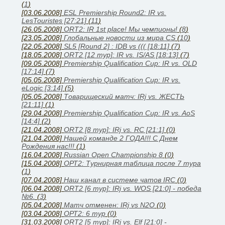
(
1
)
[03.06.2008]
ESL Premiership Round2: IR vs.
LesTouristes [27:21]
(
11
)
[26.05.2008]
ORT2: IR 1st place! Мы чемпионы!
(
8
)
[23.05.2008]
Глобальные новости из мира CS
(
10
)
[22.05.2008]
SL5 [Round 2] : IDB vs ((( [18:11]
(
7
)
[18.05.2008]
ORT2 [12 тур]: IR vs. IS/AS [18:13]
(
7
)
[09.05.2008]
Premiership Qualification Cup: IR vs. OLD
[17:14]
(
7
)
[05.05.2008]
Premiership Qualification Cup: IR vs.
eLogic [3:14]
(
5
)
[05.05.2008]
Товарищеский матч: IRj vs. ЖЕСТЬ
[21:11]
(
1
)
[29.04.2008]
Premiership Qualification Cup: IR vs. AoS
[14:4]
(
2
)
[21.04.2008]
ORT2 [8 тур]: IRj vs. RC [21:1]
(
0
)
[21.04.2008]
Нашей команде 2 ГОДА!!! С Днем
Рождения нас!!!
(
1
)
[16.04.2008]
Russian Open Championship 8
(
0
)
[15.04.2008]
ОРТ2: Турнирная таблица после 7 тура
(
1
)
[07.04.2008]
Наш канал в системе чатов IRC
(
0
)
[06.04.2008]
ORT2 [6 тур]: IRj vs. WOS [21:0] - победа
№6.
(
3
)
[05.04.2008]
Матч отменен: IRj vs N2O
(
0
)
[03.04.2008]
ОРТ2: 6 тур
(
0
)
[31.03.2008]
ORT2 [5 тур]: IRj vs. Elf [21:0] -