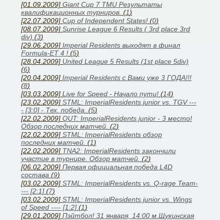
[01.09.2009]
Giant Cup 7 TMU Результаты
квалификационных турниров.
(
1
)
[22.07.2009]
Cup of Independent States!
(
0
)
[08.07.2009]
Sunrise League 6 Results ( 3rd place 3rd
div)
(
3
)
[29.06.2009]
Imperial Residents выходят в финал
Formula-ET 4 !
(
5
)
[28.04.2009]
United League 5 Results (1st place 5div)
(
6
)
[20.04.2009]
Imperial Residents с Вами уже 3 ГОДА!!!
(
8
)
[03.03.2009]
Live for Speed - Начало пути!
(
14
)
[23.02.2009]
STML: ImperialResidents.junior vs. TGV ---
- [3:0] - Тех. победа.
(
5
)
[22.02.2009]
OUT: ImperialResidents.junior - 3 место!
Обзор последних матчей.
(
2
)
[22.02.2009]
STML: ImperialResidents обзор
последних матчей.
(
1
)
[22.02.2009]
TNA2: ImperialResidents закончили
участие в турнире. Обзор матчей.
(
2
)
[06.02.2009]
Первая официальная победа L4D
состава
(
9
)
[03.02.2009]
STML: ImperialResidents vs. Q-rage Team-
--- [2:1]
(
7
)
[03.02.2009]
STML: ImperialResidents.junior vs. Wings
of Speed ---- [1:2]
(
1
)
[29.01.2009]
Пэйтбол! 31 января, 14:00 м.Щукинская