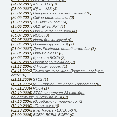
[24.09.2007]
IRj vs. TFP
(
0
)
[23.09.2007]
IRj vs. USS
(
3
)
[23.09.2007]
Открылся наш новый сервер!
(
0
)
[20.09.2007]
Offline-статистика
(
0
)
[19.09.2007]
:-) - мне 25 лет!
(
4
)
[19.09.2007]
UL2: IR vs. PoT
(
5
)
[13.09.2007]
Новый дизайн сайта!
(
4
)
[04.07.2007]
ROC6
(
0
)
[20.05.2007]
Наши детки жгут!
(
0
)
[23.04.2007]
Порвали францию))
(
1
)
[21.04.2007]
День Рождения нашей команды!
(
8
)
[20.04.2007]
Ничья с bioXar
(
0
)
[27.03.2007]
Бронза в ROC5
(
2
)
[04.01.2007]
Новая версия скинов
(
0
)
[31.12.2006]
C Новым годом!
(
1
)
[24.11.2006]
Темка очень важная. Прочесть следует
всем!
(
0
)
[21.11.2006]
STC2
(
1
)
[12.11.2006]
RET Russian Elimination Tournament
(
0
)
[07.11.2006]
ROC4
(
1
)
[19.10.2006]
STC2 стартует 23 октября,
понедельник, в 22:00 по МСК
(
0
)
[17.10.2006]
Юзербарчики. новенькие.
(
2
)
[16.10.2006]
-IR- vs. >M<
(
0
)
[02.10.2006]
Inter Racers - BARA 3-0
(
0
)
[26.09.2006]
ВСЕМ, ВСЕМ, ВСЕМ
(
0
)