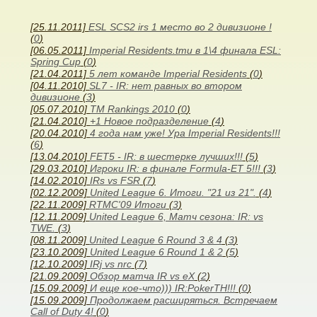
[25.11.2011]
ESL SCS2 irs 1 место во 2 дивизионе !
(
0
)
[06.05.2011]
Imperial Residents.tmu в 1\4 финала ESL:
Spring Cup
(
0
)
[21.04.2011]
5 лет команде Imperial Residents
(
0
)
[04.11.2010]
SL7 - IR: нет равных во втором
дивизионе
(
3
)
[05.07.2010]
TM Rankings 2010
(
0
)
[21.04.2010]
+1 Новое подразделение
(
4
)
[20.04.2010]
4 года нам уже! Ура Imperial Residents!!!
(
6
)
[13.04.2010]
FET5 - IR: в шестерке лучших!!!
(
5
)
[29.03.2010]
Игроки IR: в финале Formula-ET 5!!!
(
3
)
[14.02.2010]
IRs vs FSR
(
7
)
[02.12.2009]
United League 6. Итоги. "21 из 21".
(
4
)
[22.11.2009]
RTMC'09 Итоги
(
3
)
[12.11.2009]
United League 6, Матч сезона: IR: vs
TWE.
(
3
)
[08.11.2009]
United League 6 Round 3 & 4
(
3
)
[23.10.2009]
United League 6 Round 1 & 2
(
5
)
[12.10.2009]
IRj vs nrc
(
7
)
[21.09.2009]
Обзор матча IR vs eX
(
2
)
[15.09.2009]
И еще кое-что))) IR:PokerTH!!!
(
0
)
[15.09.2009]
Продолжаем расширяться. Встречаем
Call of Duty 4!
(
0
)