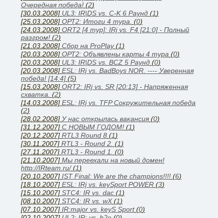
Очередная победа!
(
2
)
[30.03.2008]
UL3: IR|DS vs. C-K 6 Раунд
(
1
)
[25.03.2008]
ОРТ2: Итоги 4 тура.
(
0
)
[24.03.2008]
ORT2 [4 тур]: IRj vs. F4 [21:0] - Полный
разгром!
(
2
)
[21.03.2008]
Сбор на ProPlay
(
1
)
[20.03.2008]
ОРТ2: Объявлены карты 4 тура
(
0
)
[20.03.2008]
UL3: IR|DS vs. BCZ 5 Раунд
(
0
)
[20.03.2008]
ESL: IRj vs. BadBoys NOR. ---- Уверенная
победа! [14:4]
(
5
)
[15.03.2008]
ORT2: IRj vs. SR [20:13] - Напряженная
схватка.
(
2
)
[14.03.2008]
ESL: IRj vs. TFP Сокружительная победа
(
2
)
[28.02.2008]
У нас открылась вакансия
(
0
)
[31.12.2007]
С НОВЫМ ГОДОМ!
(
1
)
[20.12.2007]
RTL3 Round 8
(
1
)
[30.11.2007]
RTL3 - Round 2.
(
1
)
[27.11.2007]
RTL3 - Round 1.
(
0
)
[21.10.2007]
Мы переехали на новый домен!
http://IRteam.ru/
(
1
)
[20.10.2007]
IST Final: We are the champions!!!!
(
6
)
[18.10.2007]
ESL: IRj vs. keySport POWER
(
3
)
[15.10.2007]
STC4: IR vs. dac
(
1
)
[08.10.2007]
STC4: IR vs. wX
(
1
)
[07.10.2007]
IR:major vs. keyS Sport
(
0
)
[02.10.2007]
UL2: IR: vs. h2o
(
0
)