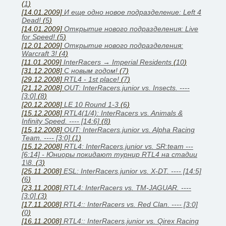
(
1
)
[14.01.2009]
И еще одно новое подразделение: Left 4
Dead!
(
5
)
[14.01.2009]
Открытие нового подразделения: Live
for Speed!
(
5
)
[12.01.2009]
Открытие нового подразделения:
Warcraft 3!
(
4
)
[11.01.2009]
InterRacers → Imperial Residents
(
10
)
[31.12.2008]
C новым годом!
(
7
)
[29.12.2008]
RTL4 - 1st place!
(
7
)
[21.12.2008]
OUT: InterRacers.junior vs. Insects. ----
[3:0]
(
8
)
[20.12.2008]
LE 10 Round 1-3
(
6
)
[15.12.2008]
RTL4(1/4): InterRacers vs. Animals &
Infinity Speed. ---- [14:6]
(
8
)
[15.12.2008]
OUT: InterRacers.junior vs. Alpha Racing
Team. ---- [3:0]
(
1
)
[15.12.2008]
RTL4: InterRacers.junior vs. SR:team ---
[6:14] - Юниоры покидают турнир RTL4 на стадии
1\8.
(
3
)
[25.11.2008]
ESL: InterRacers.junior vs. X-DT. ---- [14:5]
(
6
)
[23.11.2008]
RTL4: InterRacers vs. TM-JAGUAR. ----
[3:0]
(
3
)
[17.11.2008]
RTL4:: InterRacers vs. Red Clan. ---- [3:0]
(
0
)
[16.11.2008]
RTL4:: InterRacers.junior vs. Qirex Racing