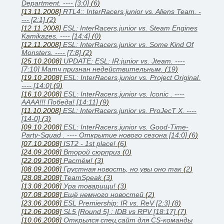
Department. ---- [3:0]
(
6
)
[13.11.2008]
RTL4:: InterRacers.junior vs. Aliens Team. -
--- [2:1]
(
2
)
[12.11.2008]
ESL: InterRacers.junior vs. Steam Engines
Kamikazes. ---- [14:4]
(
0
)
[12.11.2008]
ESL: InterRacers.junior vs. Some Kind Of
Monsters. ---- [7:8]
(
2
)
[25.10.2008]
UPDATE: ESL: IR:junior vs. Jteam. ----
[7:10] Матч признан недействительным.
(
19
)
[19.10.2008]
ESL: InterRacers.junior vs. Project Original.
---- [14:0]
(
9
)
[16.10.2008]
ESL: InterRacers.junior vs. Iconic . ----
АААА!!! Победа! [14:11]
(
9
)
[11.10.2008]
ESL: InterRacers.junior vs. ProJecT X. ----
[14-0]
(
3
)
[09.10.2008]
ESL: InterRacers.junior vs. Good-Time-
Party-Squad . ---- Открытие нового сезона [14:0]
(
6
)
[07.10.2008]
IST2 - 1st place!
(
6
)
[24.09.2008]
Второй сюрприз
(
0
)
[22.09.2008]
Растём!
(
3
)
[08.09.2008]
Грустная новость, но увы оно так
(
2
)
[28.08.2008]
TeamSpeak
(
3
)
[13.08.2008]
Ура товарищи!
(
3
)
[07.08.2008]
Ещё немного новостей
(
2
)
[23.06.2008]
ESL Premiership: IR vs. ReV [2:3]
(
8
)
[12.06.2008]
SL5 [Round 5] : IDB vs RPV [18:17]
(
7
)
[10.06.2008]
Открылся спец.сайт для CS-команды