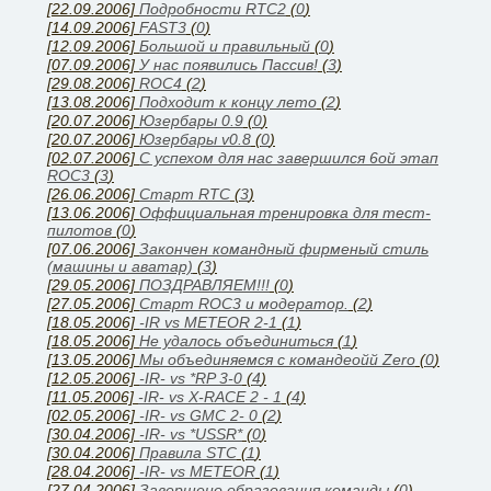
[22.09.2006]
Подробности RTC2
(
0
)
[14.09.2006]
FAST3
(
0
)
[12.09.2006]
Большой и правильный
(
0
)
[07.09.2006]
У нас появились Паcсив!
(
3
)
[29.08.2006]
ROC4
(
2
)
[13.08.2006]
Подходит к концу лето
(
2
)
[20.07.2006]
Юзербары 0.9
(
0
)
[20.07.2006]
Юзербары v0.8
(
0
)
[02.07.2006]
С успехом для нас завершился 6ой этап
ROC3
(
3
)
[26.06.2006]
Cтарт RTC
(
3
)
[13.06.2006]
Оффициальная тренировка для тест-
пилотов
(
0
)
[07.06.2006]
Закончен командный фирменый стиль
(машины и аватар)
(
3
)
[29.05.2006]
ПОЗДРАВЛЯЕМ!!!
(
0
)
[27.05.2006]
Старт ROC3 и модератор.
(
2
)
[18.05.2006]
-IR vs METEOR 2-1
(
1
)
[18.05.2006]
Не удалось объединиться
(
1
)
[13.05.2006]
Мы объединяемся с командеойй Zero
(
0
)
[12.05.2006]
-IR- vs *RP 3-0
(
4
)
[11.05.2006]
-IR- vs X-RACE 2 - 1
(
4
)
[02.05.2006]
-IR- vs GMC 2- 0
(
2
)
[30.04.2006]
-IR- vs *USSR*
(
0
)
[30.04.2006]
Правила STC
(
1
)
[28.04.2006]
-IR- vs METEOR
(
1
)
[27.04.2006]
Завершено образования команды
(
0
)