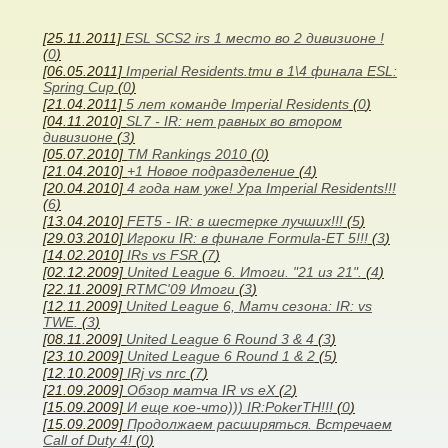
[25.11.2011]
ESL SCS2 irs 1 место во 2 дивизионе !
(
0
)
[06.05.2011]
Imperial Residents.tmu в 1\4 финала ESL:
Spring Cup
(
0
)
[21.04.2011]
5 лет команде Imperial Residents
(
0
)
[04.11.2010]
SL7 - IR: нет равных во втором
дивизионе
(
3
)
[05.07.2010]
TM Rankings 2010
(
0
)
[21.04.2010]
+1 Новое подразделение
(
4
)
[20.04.2010]
4 года нам уже! Ура Imperial Residents!!!
(
6
)
[13.04.2010]
FET5 - IR: в шестерке лучших!!!
(
5
)
[29.03.2010]
Игроки IR: в финале Formula-ET 5!!!
(
3
)
[14.02.2010]
IRs vs FSR
(
7
)
[02.12.2009]
United League 6. Итоги. "21 из 21".
(
4
)
[22.11.2009]
RTMC'09 Итоги
(
3
)
[12.11.2009]
United League 6, Матч сезона: IR: vs
TWE.
(
3
)
[08.11.2009]
United League 6 Round 3 & 4
(
3
)
[23.10.2009]
United League 6 Round 1 & 2
(
5
)
[12.10.2009]
IRj vs nrc
(
7
)
[21.09.2009]
Обзор матча IR vs eX
(
2
)
[15.09.2009]
И еще кое-что))) IR:PokerTH!!!
(
0
)
[15.09.2009]
Продолжаем расширяться. Встречаем
Call of Duty 4!
(
0
)