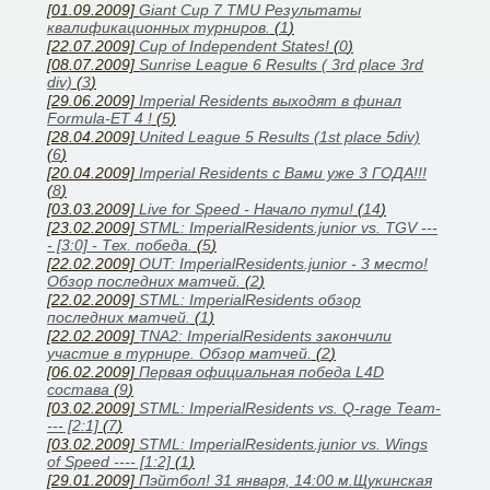
[01.09.2009]
Giant Cup 7 TMU Результаты
квалификационных турниров.
(
1
)
[22.07.2009]
Cup of Independent States!
(
0
)
[08.07.2009]
Sunrise League 6 Results ( 3rd place 3rd
div)
(
3
)
[29.06.2009]
Imperial Residents выходят в финал
Formula-ET 4 !
(
5
)
[28.04.2009]
United League 5 Results (1st place 5div)
(
6
)
[20.04.2009]
Imperial Residents с Вами уже 3 ГОДА!!!
(
8
)
[03.03.2009]
Live for Speed - Начало пути!
(
14
)
[23.02.2009]
STML: ImperialResidents.junior vs. TGV ---
- [3:0] - Тех. победа.
(
5
)
[22.02.2009]
OUT: ImperialResidents.junior - 3 место!
Обзор последних матчей.
(
2
)
[22.02.2009]
STML: ImperialResidents обзор
последних матчей.
(
1
)
[22.02.2009]
TNA2: ImperialResidents закончили
участие в турнире. Обзор матчей.
(
2
)
[06.02.2009]
Первая официальная победа L4D
состава
(
9
)
[03.02.2009]
STML: ImperialResidents vs. Q-rage Team-
--- [2:1]
(
7
)
[03.02.2009]
STML: ImperialResidents.junior vs. Wings
of Speed ---- [1:2]
(
1
)
[29.01.2009]
Пэйтбол! 31 января, 14:00 м.Щукинская