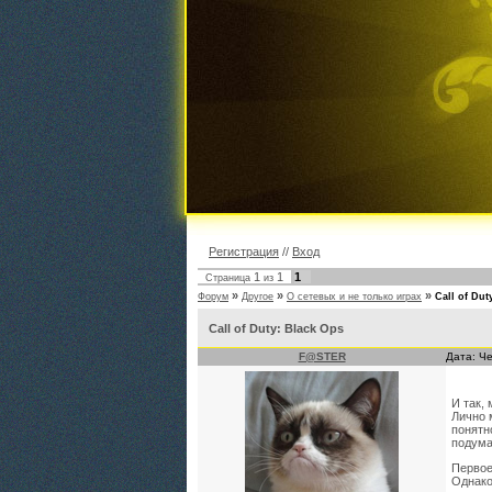
Регистрация
//
Вход
1
1
1
Страница
из
»
»
»
Форум
Другое
О сетевых и не только играх
Call of Dut
Call of Duty: Black Ops
F@STER
Дата: Че
И так,
Лично 
понятн
подума
Первое
Однако