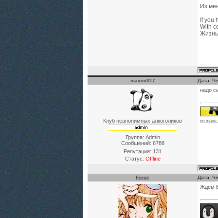
Из мен
If you 
With c
Жизнь
maxim317
Дата: Че
надо с
Клуб неанонимных алкоголиков
не курю
Группа: Admin
Сообщений:
6788
Репутация:
131
Статус:
Offline
Forge
Дата: Че
Ждём Ba