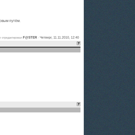
овым путём.
F@STER
Четверг, 11.11.2010, 12:40
 отредактировал
-