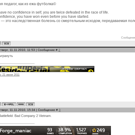
я педагог, как из ежа футболка©
have no confidence in self, you are twice defeated in the race of life.
onfidence, you have won even before you have started.
 — это наследственная болезнь со смертельным исходом, передаваемая пол
Сообщение
тверг, 11.11.2010, 11:53 | Сообщение #
2
ыгрануть
 с 21 июня 2011
тверг, 11.11.2010, 15:34 | Сообщение #
3
ttlefield: Bad Company 2 Vietnam.