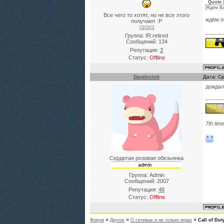
Quote
Ждём Ba
Все чего то хотят, но не все этого
ждём 
получают :P
Группа: IR:retired
Сообщений:
134
Репутация:
3
Статус:
Offline
Danilevich
Дата: С
дождал
7th tim
Сердитая розовая обезьянка
Группа: Admin
Сообщений:
2007
Репутация:
48
Статус:
Offline
»
»
»
Форум
Другое
О сетевых и не только играх
Call of Dut