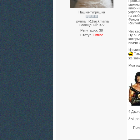
проска
мимики
кино и
укрепл
Пашка-тигряшка
на любо
Фоном 
Группа: IR:trackmania
Revival
Сообщений:
377
Репутация:
38
Что ка
Статус:
Offline
Ну а н
которы
иначе 
Из мин
Такж
же зав
Моя оц
4 Джон
ЗЫ. ро
При