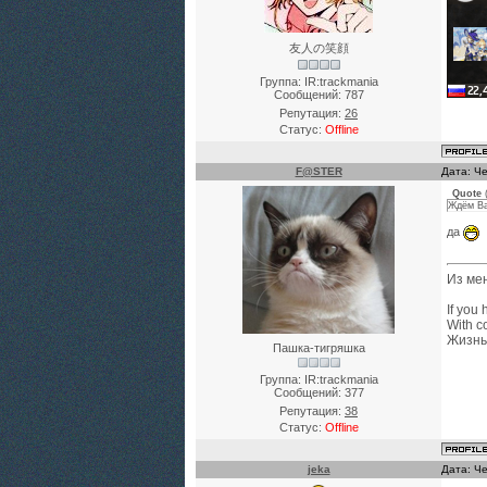
友人の笑顔
Группа: IR:trackmania
Сообщений:
787
Репутация:
26
Статус:
Offline
F@STER
Дата: Че
Quote
Ждём Ba
да
Из мен
If you 
With c
Жизнь
Пашка-тигряшка
Группа: IR:trackmania
Сообщений:
377
Репутация:
38
Статус:
Offline
jeka
Дата: Че