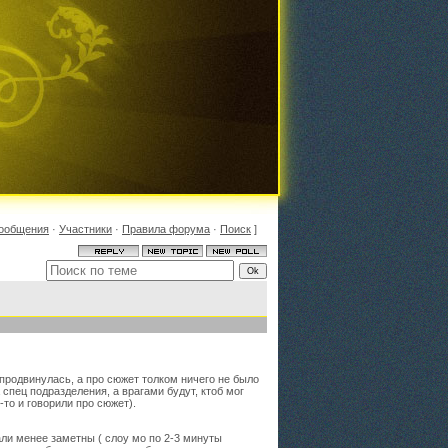
ообщения
·
Участники
·
Правила форума
·
Поиск
]
 продвинулась, а про сюжет толком ничего не было
 спец подразделения, а врагами будут, ктоб мог
то и говорили про сюжет).
ли менее заметны ( слоу мо по 2-3 минуты