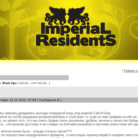
[
Новые с
(числа...эти числа...)
y: Black Ops
тверг, 11.11.2010, 07:59 | Сообщение #
1
 мы наконец дождались выхода очередной игры под маркой Call of Duty.
меня не особо радовали ролики/трейлеры к этой игре т.к судя по ним графика особо не
о, ну кроме того, что мы опять будем сеять разумное, доброе, вечное в качестве бойца
ть...нехорошие русские( я не следил за блогами разрабов и прочими новостями мб где-
 впечатление было : откуда столько лагов???
 по прошествии определенного времени , и некоторых манипуляций в конфиге лаги ста