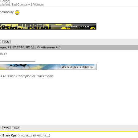
Forge
(
)
ttlefield: Bad Company 2 Vietnam.
полюбому
реда, 22.12.2010, 02:08 | Сообщение #
6
ись)
es Russian Champion of Trackmania
(числа...эти числа...)
y: Black Ops