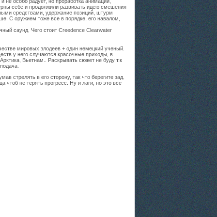
 и не особо радует, но проработка анимации,
ерны себе и продолжили развивать идею смешения
ными средствами, удержание позиций, штурм
е. С оружием тоже все в порядке, его навалом,
чный саунд. Чего стоит Creedence Clearwater
качестве мировых злодеев + один немецкий ученый.
еств у него случаются красочные приходы, в
Арктика, Вьетнам.. Раскрывать сюжет не буду т.к
 подача.
ав стрелять в его сторону, так что берегите зад.
 чтоб не терять прогресс. Ну и лаги, но это все