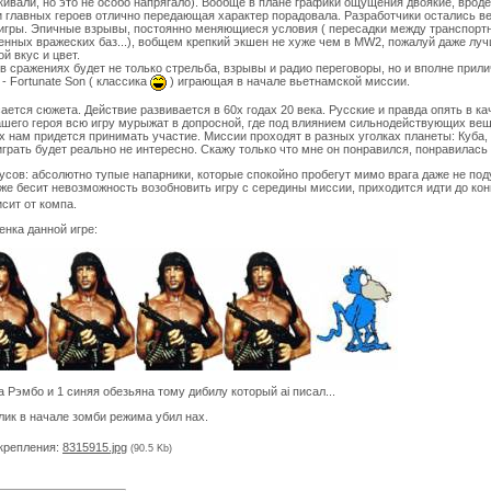
кивали, но это не особо напрягало). Вообще в плане графики ощущения двоякие, вроде
 главных героев отлично передающая характер порадовала. Разработчики остались в
 игры. Эпичные взрывы, постоянно меняющиеся условия ( пересадки между транспорт
енных вражеских баз...), вобщем крепкий экшен не хуже чем в MW2, пожалуй даже лучш
й вкус и цвет.
в сражениях будет не только стрельба, взрывы и радио переговоры, но и вполне прили
 - Fortunate Son ( классика
) играющая в начале вьетнамской миссии.
сается сюжета. Действие развивается в 60х годах 20 века. Русские и правда опять в 
ашего героя всю игру мурыжат в допросной, где под влиянием сильнодействующих вещ
х нам придется принимать участие. Миссии проходят в разных уголках планеты: Куба, 
играть будет реально не интересно. Скажу только что мне он понравился, понравилась
усов: абсолютно тупые напарники, которые спокойно пробегут мимо врага даже не подум
е бесит невозможность возобновить игру с середины миссии, приходится идти до конца
исит от компа.
енка данной игре:
а Рэмбо и 1 синяя обезьяна тому дибилу который ai писал...
лик в начале зомби режима убил нах.
крепления:
8315915.jpg
(90.5 Kb)