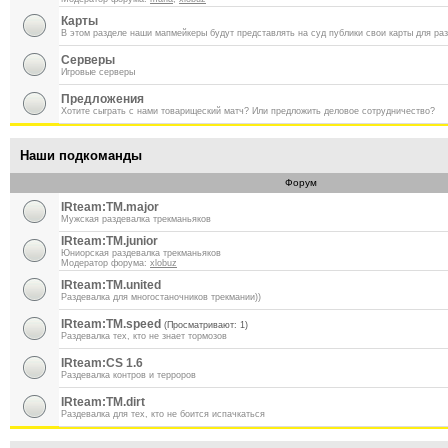
Карты
В этом разделе наши мапмейкеры будут представлять на суд публики свои карты для ра
Серверы
Игровые серверы
Предложения
Хотите сыграть с нами товарищеский матч? Или предложить деловое сотрудничество?
Наши подкоманды
Форум
IRteam:TM.major
Мужская раздевалка трекманьяков
IRteam:TM.junior
Юниорская раздевалка трекманьяков
Модератор форума:
xlobuz
IRteam:TM.united
Раздевалка для многостаночников трекмании))
IRteam:TM.speed
(Просматривают: 1)
Раздевалка тех, кто не знает тормозов
IRteam:CS 1.6
Раздевалка контров и терроров
IRteam:TM.dirt
Раздевалка для тех, кто не боится испачкаться