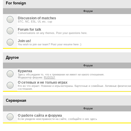
For foreign
Форум
Discussion of matches
STC, NC, ESL, UL etc. cup
Forum for talk
Conversations on any themes. Post your questions here.
Join us!
You wish to join our team? Post your resume here :)
Другое
Форум
Курилка
Здесь обсуждаем то, что к трекмании ни имеет ни какого отношения.
Модератор форума:
RUDOLF
О сетевых и не только играх
Кто во что играет. Новинки и игры-ветераны. Карточные и семейные. Активные физическ
состязания.
Серверная
Форум
О работе сайта и форума
Если увидели неисправности на сайте, сообщайте о них здесь