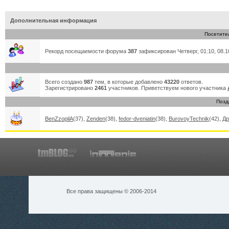
Дополнительная информация
Посетите
Рекорд посещаемости форума
387
зафиксирован Четверг, 01:10, 08.1
Всего создано
987
тем, в которые добавлено
43220
ответов.
Зарегистрировано
2461
участников. Приветствуем нового участника
Позд
BenZzopilA
(37)
,
Zenden
(38)
,
fedor-dveniatin
(38)
,
BurovoyTechnik
(42)
,
Др
Все права защищены © 2006-2014