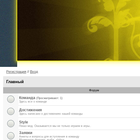
Регистрация
//
Вход
Главный
Форум
Команда
(Просматривают: 1)
Здесь все о команде
Достижения
Здесь написано о достижениях нашей команды
Style
Показ мод. Оказывается мы не только играем в игры..
Заявки
Анкеты и вопросы для вступления в команду
Модератор форума:
mafia
,
xlobuz