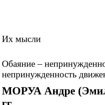
Их мысли
Обаяние – непринужденнос
непринужденность движе
МОРУА Андре (Эмиль
гг.