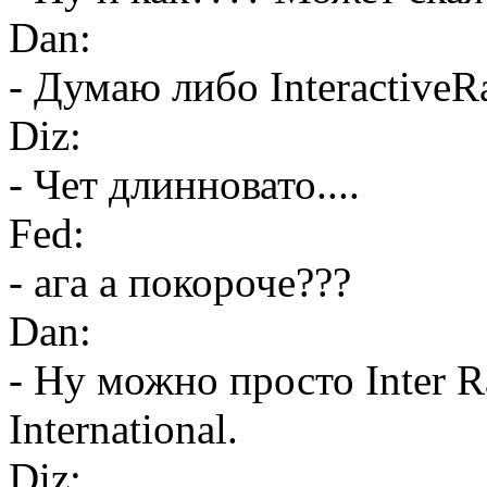
Dan:
- Думаю либо InteractiveRa
Diz:
- Чет длинновато....
Fed:
- ага а покороче???
Dan:
- Ну можно просто Inter Ra
International.
Diz: