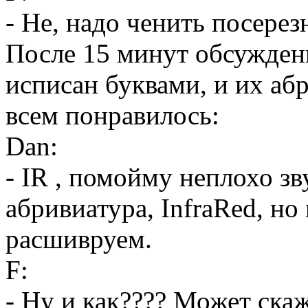
- Не, надо ченить посерез
После 15 минут обсуждени
исписан буквами, и их абр
всем понравилось:
Dan:
- IR , помойму неплохо зв
абривиатура, InfraRed, н
расшивруем.
F:
- Ну и как???? Может ска