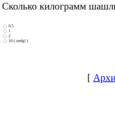
Сколько килограмм шашлы
0,5
1
2
10 ( omfg! )
[
Архи